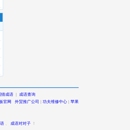
图猜成语
|
成语查询
板官网
外贸推广公司
|
功夫维修中心
|
苹果
语
、
成语对对子
！