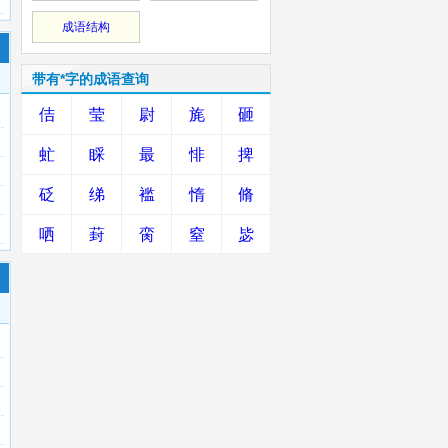
成语结构
带有*字的成语查询
佶
莹
尉
旄
砸
虻
睬
最
悱
捭
砭
绨
褴
惰
脩
哂
葑
脔
窒
毖