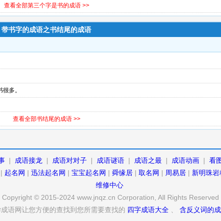
查看全部第三个字是书的成语 >>
带书字的成语之书结尾的成语
书很多。
查看全部书结尾的成语 >>
事
|
成语接龙
|
成语对对子
|
成语谜语
|
成语之最
|
成语动画
|
看
|
起名网
|
迅法起名网
|
宝宝起名网
|
舜缘居
|
取名网
|
周易居
|
新明珠岩
维修中心
Copyright © 2015-2024 www.jnqz.cn Corporation, All Rights Reserved
学成语网让您方便的查找到您所需要查找的
四字成语大全
、
含反义词的成