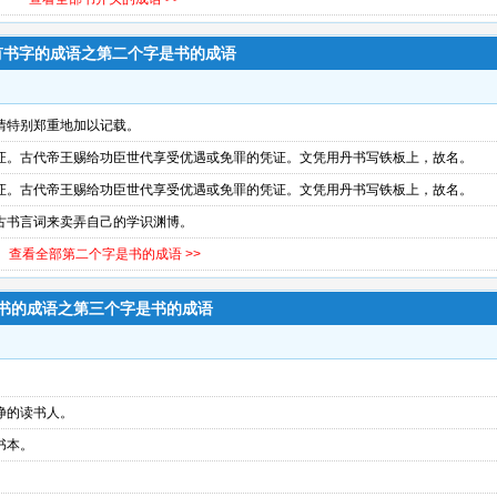
有书字的成语之第二个字是书的成语
情特别郑重地加以记载。
证。古代帝王赐给功臣世代享受优遇或免罪的凭证。文凭用丹书写铁板上，故名。
证。古代帝王赐给功臣世代享受优遇或免罪的凭证。文凭用丹书写铁板上，故名。
古书言词来卖弄自己的学识渊博。
查看全部第二个字是书的成语 >>
书的成语之第三个字是书的成语
净的读书人。
书本。