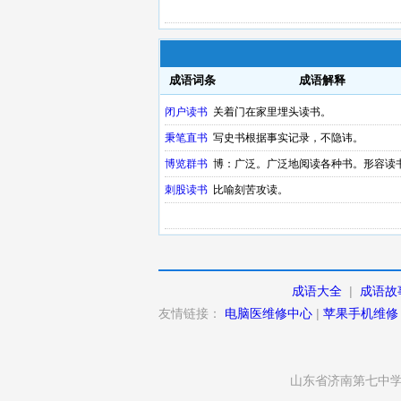
成语词条
成语解释
闭户读书
关着门在家里埋头读书。
秉笔直书
写史书根据事实记录，不隐讳。
博览群书
博：广泛。广泛地阅读各种书。形容读
刺股读书
比喻刻苦攻读。
成语大全
|
成语故
友情链接：
电脑医维修中心
|
苹果手机维修
山东省济南第七中