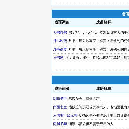
含
成语词条
成语解释
大书特书
书：写。大写特写。指对意义重大的事
丹书铁契
丹书：用朱砂写字；铁契：用铁制的凭
丹书铁券
丹书：用朱砂写字；铁契：用铁制的凭
掉书袋
掉：摆动，摇动。指说话或写文章好引用
成语词条
成语解释
咄咄书空
形容失志、懊恨之态。
白面书生
指缺乏阅历经验的读书人。也指面孔白
尽信书不如无书
泛指读书不要拘泥于书上或迷信
两脚书橱
指读书很多但不善于应用的人。