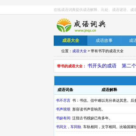
在线成语词典提供成语解释、出处、成语谜语、成
成语大全
成语故事
成
位置：
成语大全
> 带有书字的成语大全
书开头的成语
第二
带书的成语大全：
成语词条
成语解释
书不尽言
书：书信。信中难以充分表达其意。后
书声琅琅
形容读书声音响亮。
书缺有间
泛指古书残缺已有多年。
书同文，车同轨
车轨相同，文字相同。比喻国家