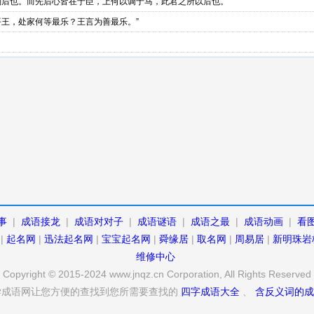
则后也。而先后心皆在于臣，上何以调于马，此君之所以后也。”
平王，处家何等最乐？王言为善最乐。”
事
|
成语接龙
|
成语对对子
|
成语谜语
|
成语之最
|
成语动画
|
看
|
起名网
|
迅法起名网
|
宝宝起名网
|
舜缘居
|
取名网
|
周易居
|
新明珠岩
维修中心
Copyright © 2015-2024 www.jnqz.cn Corporation, All Rights Reserved
学成语网让您方便的查找到您所需要查找的
四字成语大全
、
含反义词的成