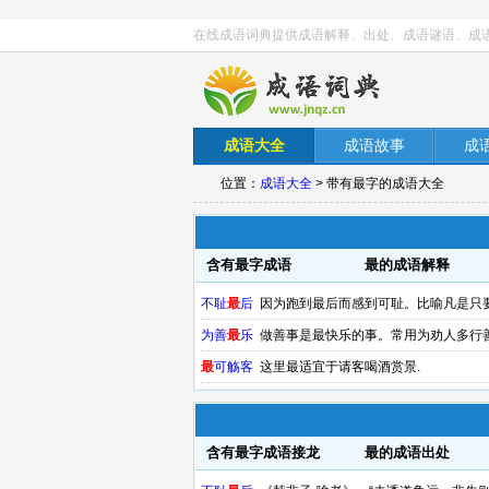
在线成语词典提供成语解释、出处、成语谜语、成
成语大全
成语故事
成
位置：
成语大全
> 带有最字的成语大全
含有最字成语
最的成语解释
不耻
最
后
因为跑到最后而感到可耻。比喻凡是只
为善
最
乐
做善事是最快乐的事。常用为劝人多行
最
可觞客
这里最适宜于请客喝酒赏景.
含有最字成语接龙
最的成语出处