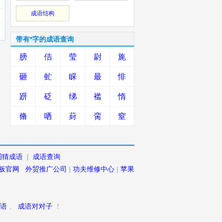
成语结构
带有*字的成语查询
膀
佶
莹
尉
旄
砸
虻
睬
最
悱
趼
砭
绨
褴
惰
脩
哂
葑
脔
窒
图猜成语
|
成语查询
板官网
外贸推广公司
|
功夫维修中心
|
苹果
语
、
成语对对子
！