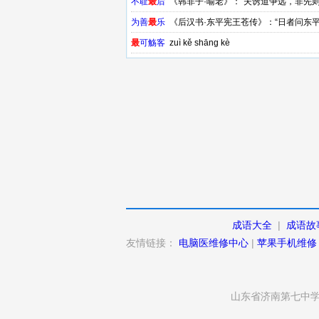
不耻
最
后
《韩非子·喻老》：“夫诱道争远，非先
为善
最
乐
《后汉书·东平宪王苍传》：“日者问东
最
可觞客
zuì kě shāng kè
成语大全
|
成语故
友情链接：
电脑医维修中心
|
苹果手机维修
山东省济南第七中