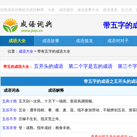
在线成语词典提供成语解释、出处、成语谜语、成语故事大全、成语接龙、近义词、
带五字的
成语大全
成语故事
成语接龙
成语对对子
位置：
成语大全
> 带有五字的成语大全
五开头的成语
第二个字是五的成语
第三个
带五的成语大全：
带五字的成语之五开头的成
成语词条
成语解释
五风十雨
五天刮一次风，十天下一场雨。形容风调雨顺。
五谷不分
五谷：通常指稻、黍、稷、麦、菽。指不参加劳动，不能辨别五谷。形容
五谷不升
庄稼不生长。指灾荒之年。
五谷丰登
登：成熟。指年成好，粮食丰收。
查看全部五开头的成语 >>