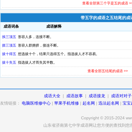
查看全部第三个字是五的成语 >
带五字的成语之五结尾的成
成语词条
成语解释
挨三顶五
形容人多，连接不断。
捱三顶五
形容人群拥挤，接连不断。
拔十得五
想选拔十个，结果只选得五个。指选拔人才不容易。
拔十失五
指选拔人才而失其半数。
查看全部五结尾的成语 >>
成语大全
|
成语故事
|
成语接龙
|
成语对对子
友情链接：
电脑医维修中心
|
苹果手机维修
|
起名网
|
迅法起名网
|
宝宝
Copyright © 2015-2024 www
山东省济南第七中学成语网让您方便的查找到您