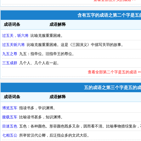
含有五字的成语之第二个字是五
成语词条
成语解释
过五关，斩六将
比喻克服重重困难。
过五关斩六将
比喻克服重重困难。这是《三国演义》中描写关羽的故事。
九五之尊
九五：指帝位。旧指帝王的尊位。
三五成群
几个人、几个人在一起。
查看全部第二个字是五的成语 >
五的成语之第三个字是五的
成语词条
成语解释
博览五车
指读书多，学识渊博。
腹载五车
比喻读书甚多，知识渊博。
目迷五色
五色：各种颜色。形容颜色既多又杂，因而看不清。比喻事物措综复杂，
七相五公
所举皆汉代公卿，后泛指众多的文武大臣。