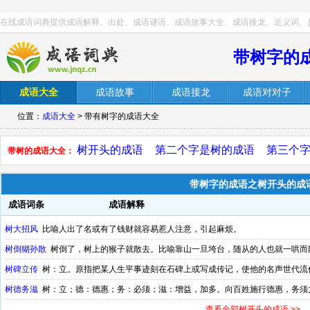
在线成语词典提供成语解释、出处、成语谜语、成语故事大全、成语接龙、近义词、
带树字的
成语大全
成语故事
成语接龙
成语对对子
位置：
成语大全
> 带有树字的成语大全
树开头的成语
第二个字是树的成语
第三个
带树的成语大全：
带树字的成语之树开头的成
成语词条
成语解释
树大招风
比喻人出了名或有了钱财就容易惹人注意，引起麻烦。
树倒猢孙散
树倒了，树上的猴子就散去。比喻靠山一旦垮台，随从的人也就一哄而
树碑立传
树：立。原指把某人生平事迹刻在石碑上或写成传记，使他的名声世代流
树德务滋
树：立；德：德惠；务：必须；滋：增益，加多。向百姓施行德惠，务须
查看全部树开头的成语 >>