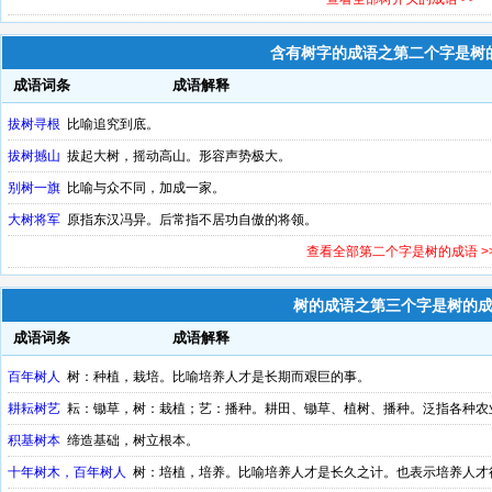
含有树字的成语之第二个字是树
成语词条
成语解释
拔树寻根
比喻追究到底。
拔树撼山
拔起大树，摇动高山。形容声势极大。
别树一旗
比喻与众不同，加成一家。
大树将军
原指东汉冯异。后常指不居功自傲的将领。
查看全部第二个字是树的成语 >
树的成语之第三个字是树的
成语词条
成语解释
百年树人
树：种植，栽培。比喻培养人才是长期而艰巨的事。
耕耘树艺
耘：锄草，树：栽植；艺：播种。耕田、锄草、植树、播种。泛指各种农
积基树本
缔造基础，树立根本。
十年树木，百年树人
树：培植，培养。比喻培养人才是长久之计。也表示培养人才