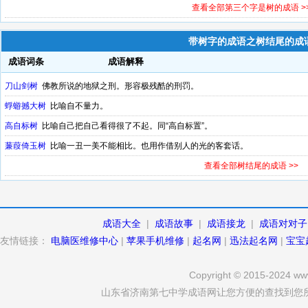
查看全部第三个字是树的成语 >
带树字的成语之树结尾的成
成语词条
成语解释
刀山剑树
佛教所说的地狱之刑。形容极残酷的刑罚。
蜉蝣撼大树
比喻自不量力。
高自标树
比喻自己把自己看得很了不起。同“高自标置”。
蒹葭倚玉树
比喻一丑一美不能相比。也用作借别人的光的客套话。
查看全部树结尾的成语 >>
成语大全
|
成语故事
|
成语接龙
|
成语对对子
友情链接：
电脑医维修中心
|
苹果手机维修
|
起名网
|
迅法起名网
|
宝宝
Copyright © 2015-2024 www
山东省济南第七中学成语网让您方便的查找到您