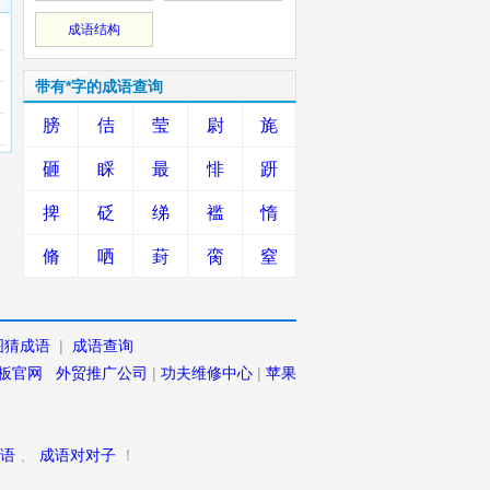
成语结构
带有*字的成语查询
膀
佶
莹
尉
旄
砸
睬
最
悱
趼
捭
砭
绨
褴
惰
脩
哂
葑
脔
窒
图猜成语
|
成语查询
板官网
外贸推广公司
|
功夫维修中心
|
苹果
语
、
成语对对子
！