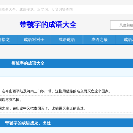
语故事大全、成语接龙、近义词、反义词等查询
带虢字的成语大全
语接龙
成语对对子
成语谜语
成语之最
成语
带虢字的成语大全
，在今山西平陆及河南三门峡一带。泛指用借路的名义而灭亡这个国家。
国后再灭乙国。
国之后，在归途中又把虞国灭了。比喻覆灭变迁的迅速。
带虢字的成语接龙、出处