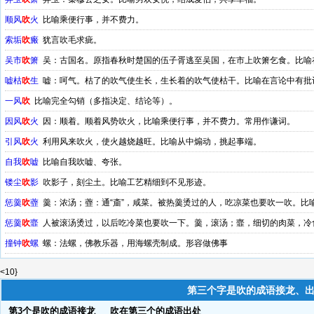
顺风
吹
火
比喻乘便行事，并不费力。
索垢
吹
瘢
犹言吹毛求疵。
吴市
吹
箫
吴：古国名。原指春秋时楚国的伍子胥逃至吴国，在市上吹箫乞食。比喻
嘘枯
吹
生
嘘：呵气。枯了的吹气使生长，生长着的吹气使枯干。比喻在言论中有批
一风
吹
比喻完全勾销（多指决定、结论等）。
因风
吹
火
因：顺着。顺着风势吹火，比喻乘便行事，并不费力。常用作谦词。
引风
吹
火
利用风来吹火，使火越烧越旺。比喻从中煽动，挑起事端。
自我
吹
嘘
比喻自我吹嘘、夸张。
镂尘
吹
影
吹影子，刻尘土。比喻工艺精细到不见形迹。
惩羹
吹
虀
羹：浓汤；虀：通“齑”，咸菜。被热羹烫过的人，吃凉菜也要吹一吹。比
举措失当
惩羹
吹
韲
人被滚汤烫过，以后吃冷菜也要吹一下。羹，滚汤；韲，细切的肉菜，冷食
於羹者而吹韲兮，何不變此志也？”《晋书·汝南王亮等传序》：“ 漢祖 勃興，爰
撞钟
吹
螺
螺：法螺，佛教乐器，用海螺壳制成。形容做佛事
羹吹韲，土地分疆，踰越往古。” 清 夏燮 《中西纪事·互市档案》：“然則閉關之議
<10}
吹虀 ”。 宋 秦观 《谢馆职启》：“束緼還婦，雖蒙假借之私；懲羹吹虀，尚慮譴訶之及
第三个字是吹的成语接龙、
第3个是吹的成语接龙
吹在第三个的成语出处