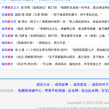
不费
吹
灰之力
清 刘鹗《老残游记》第17回：“他因听见老残一封书去，抚台便这样
惩羹
吹
齑
战国·楚·屈原《九章·惜诵》：“惩于羹者而吹齑兮，何不变此志也。”
东风
吹
马耳
唐·李白《答王十二寒夜独钓有怀》诗：“世人闻此皆掉头，有如东风射马
敛骨
吹
魂
《南史·袁昂传》：“幸因约法之弘，承解网之宥，犹当降等薪粲，遂乃顿
弄玉
吹
箫
明·冯梦龙《东周列国志》第47回：“萧史教弄玉吹箫，为《来凤》之曲。”
顺风
吹
火
《景德传灯录》：“因风吹火，用力不多。”
索垢
吹
瘢
清·心青《二十世纪女界文明灯弹词·拒约》：“指望双星圆七夕，谁知银汉
吴市
吹
箫
《史记·范睢蔡泽列传》：“伍子胥橐载而出昭关，夜行昼伏，至于陵水，
于吴市。”
嘘枯
吹
生
《后汉书·郑太传》：“孔公绪，清淡高论，嘘枯吹生，并无军旅之才，执锐
成语大全
|
成语故事
|
成语接龙
|
成语对对子
友情链接：
电脑医维修中心
|
苹果手机维修
|
起名网
|
迅法起名网
|
宝宝
Copyright © 2015-2024 www
山东省济南第七中学成语网让您方便的查找到您