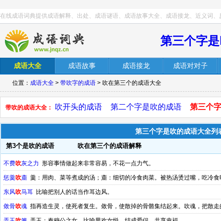
在线成语词典提供成语解释、出处、成语谜语、成语故事大全、成语接龙、近义词、
第三个字是
成语大全
成语故事
成语接龙
成语对对子
位置：
成语大全
>
带吹字的成语
> 吹在第三个的成语大全
吹开头的成语
第二个字是吹的成语
第三个
带吹的成语大全：
第三个字是吹的成语大全列
第3个是吹的成语
吹在第三个的成语解释
不费
吹
灰之力
形容事情做起来非常容易，不花一点力气。
惩羹
吹
齑
羹：用肉、菜等煮成的汤；齑：细切的冷食肉菜。被热汤烫过嘴，吃冷食
东风
吹
马耳
比喻把别人的话当作耳边风。
敛骨
吹
魂
指再造生灵，使死者复生。敛骨，使散掉的骨骼集结起来。吹魂，把散走
弄玉
吹
箫
弄玉：秦穆公之女。比喻男欢女悦，结成爱侣，共享幸福。