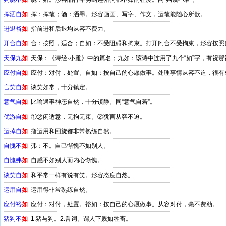
挥洒自
如
挥：挥笔；酒：洒墨。形容画画、写字、作文，运笔能随心所欲。
进退裕
如
指前进和后退均从容不费力。
开合自
如
合：按照，适合；自如：不受阻碍和拘束。打开闭合不受拘束，形容按照
天保九
如
天保：《诗经·小雅》中的篇名；九如：该诗中连用了九个“如”字，有祝
应付自
如
应付：对付，处置。自如：按自己的心愿做事。处理事情从容不迫，很有
言笑自
如
谈笑如常，十分镇定。
意气自
如
比喻遇事神态自然，十分镇静。同“意气自若”。
优游自
如
①悠闲适意，无拘无束。②犹言从容不迫。
运掉自
如
指运用和回旋都非常熟练自然。
自愧不
如
弗：不。自己惭愧不如别人。
自愧弗
如
自感不如别人而内心惭愧。
谈笑自
如
和平常一样有说有笑。形容态度自然。
运用自
如
运用得非常熟练自然。
应付裕
如
应付：对付，处置。裕如：按自己的心愿做事。从容对付，毫不费劲。
猪狗不
如
1.猪与狗。2.詈词。谓人下贱如牲畜。