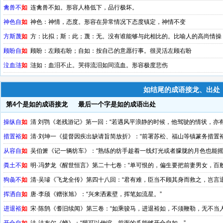
禽兽不
如
连禽兽不如。形容人格低下，品行极坏。
神色自
如
神色：神情，态度。形容在异常情况下态度镇定，神情不变
方斯蔑
如
方：比拟；斯：此；蔑：无。没有谁能够与此相比的。比喻人的高尚情操
顾盼自
如
顾盼：左顾右盼；自如：按自己的意愿行事。很灵活左顾右盼
泣血涟
如
涟如：血泪不止。哭得流泪如同流血。形容极度悲伤
如结尾的成语接龙、出处
第4个是如的成语接龙
最后一个字是如的成语出处
操纵自
如
清 刘鹗《老残游记》第一回：“若遇风平浪静的时候，他驾驶的情状，亦有
措置裕
如
清·刘坤一《提督因疾出缺请旨简放折》：“前署苏松、福山等镇篆务措置
从容自
如
吴伯箫《记一辆纺车》：“熟练的纺手趁着一线灯光或者朦胧的月色也能摇
粪土不
如
明·冯梦龙《醒世恒言》第二十七卷：“单可恨的，偏生要把前妻男女，百
狗彘不
如
清·吴璿《飞龙全传》第四十八回：“君有难，臣当不顾其身而救之，岂言
挥洒自
如
唐·李颀《赠张旭》：“兴来洒素壁，挥笔如流星。”
进退裕
如
宋·陈鹄《耆旧续闻》第三卷：“如乘骏马，进退裕如，不须鞭勒，无不当人