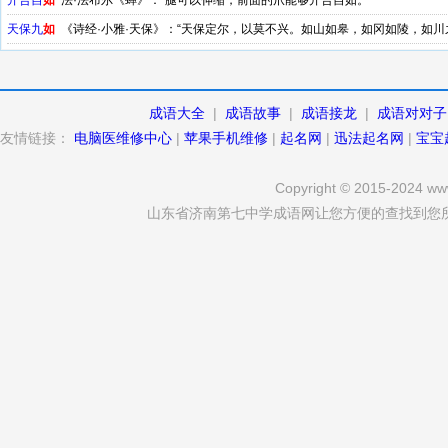
开合自
如
法·法布尔《蝉》：“腿可以伸缩，前面的爪能够开合自如。”
天保九
如
《诗经·小雅·天保》：“天保定尔，以莫不兴。如山如皋，如冈如陵，如
之寿，不骞不崩，如松柏之茂，无不尔或承。”
成语大全
|
成语故事
|
成语接龙
|
成语对对子
友情链接：
电脑医维修中心
|
苹果手机维修
|
起名网
|
迅法起名网
|
宝宝
Copyright © 2015-2024 www
山东省济南第七中学成语网让您方便的查找到您