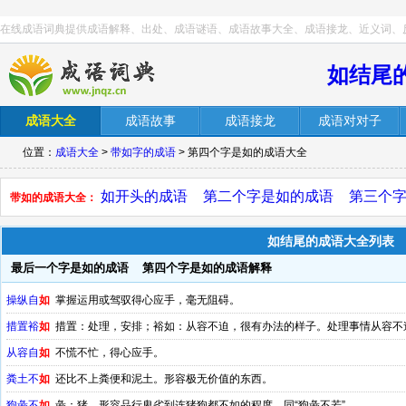
在线成语词典提供成语解释、出处、成语谜语、成语故事大全、成语接龙、近义词、
如结尾
成语大全
成语故事
成语接龙
成语对对子
位置：
成语大全
>
带如字的成语
> 第四个字是如的成语大全
如开头的成语
第二个字是如的成语
第三个
带如的成语大全：
如结尾的成语大全列表
最后一个字是如的成语
第四个字是如的成语解释
操纵自
如
掌握运用或驾驭得心应手，毫无阻碍。
措置裕
如
措置：处理，安排；裕如：从容不迫，很有办法的样子。处理事情从容不
从容自
如
不慌不忙，得心应手。
粪土不
如
还比不上粪便和泥土。形容极无价值的东西。
狗彘不
如
彘：猪。形容品行卑劣到连猪狗都不如的程度。同“狗彘不若”。