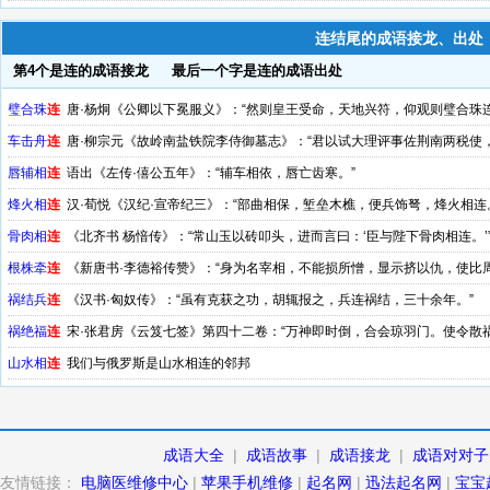
连结尾的成语接龙、出处
第4个是连的成语接龙
最后一个字是连的成语出处
璧合珠
连
唐·杨炯《公卿以下冕服义》：“然则皇王受命，天地兴符，仰观则璧合珠
车击舟
连
唐·柳宗元《故岭南盐铁院李侍御墓志》：“君以试大理评事佐荆南两税使
唇辅相
连
语出《左传·僖公五年》：“辅车相依，唇亡齿寒。”
烽火相
连
汉·荀悦《汉纪·宣帝纪三》：“部曲相保，堑垒木樵，便兵饰弩，烽火相连
骨肉相
连
《北齐书 杨愔传》：“常山玉以砖叩头，进而言曰：‘臣与陛下骨肉相连。’
根株牵
连
《新唐书·李德裕传赞》：“身为名宰相，不能损所憎，显示挤以仇，使比
未哲欤？”
祸结兵
连
《汉书·匈奴传》：“虽有克获之功，胡辄报之，兵连祸结，三十余年。”
祸绝福
连
宋·张君房《云笈七签》第四十二卷：“万神即时倒，合会琼羽门。使令散
山水相
连
我们与俄罗斯是山水相连的邻邦
成语大全
|
成语故事
|
成语接龙
|
成语对对子
友情链接：
电脑医维修中心
|
苹果手机维修
|
起名网
|
迅法起名网
|
宝宝