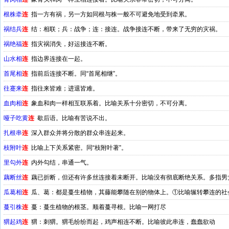
根株牵
连
指一方有祸，另一方如同根与株一般不可避免地受到牵累。
祸结兵
连
结：相联；兵：战争；连：接连。战争接连不断，带来了无穷的灾祸。
祸绝福
连
指灾祸消失，好运接连不断。
山水相
连
指边界连接在一起。
首尾相
连
指前后连接不断。同“首尾相继”。
往蹇来
连
指往来皆难；进退皆难。
血肉相
连
象血和肉一样相互联系着。比喻关系十分密切，不可分离。
哑子吃黄
连
歇后语。比喻有苦说不出。
扎根串
连
深入群众并将分散的群众串连起来。
枝附叶
连
比喻上下关系紧密。同“枝附叶著”。
里勾外
连
内外勾结，串通一气。
藕断丝
连
藕已折断，但还有许多丝连接着未断开。比喻没有彻底断绝关系。多指男
瓜葛相
连
瓜、葛：都是蔓生植物，其藤能攀随在别的物体上。①比喻辗转攀连的社
蔓引株
连
蔓：蔓生植物的根茎。顺着蔓寻根。比喻一网打尽
猬起鸡
连
猬：刺猬。猬毛纷纷而起，鸡声相连不断。比喻彼此串连，蠢蠢欲动