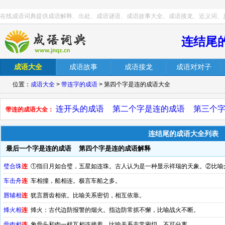
在线成语词典提供成语解释、出处、成语谜语、成语故事大全、成语接龙、近义词、
连结尾
成语大全
成语故事
成语接龙
成语对对子
位置：
成语大全
>
带连字的成语
> 第四个字是连的成语大全
连开头的成语
第二个字是连的成语
第三个
带连的成语大全：
连结尾的成语大全列表
最后一个字是连的成语
第四个字是连的成语解释
璧合珠
连
①指日月如合璧，五星如连珠。古人认为是一种显示祥瑞的天象。②比喻
车击舟
连
车相撞，船相连。极言车船之多。
唇辅相
连
犹言唇齿相依。比喻关系密切，相互依靠。
烽火相
连
烽火：古代边防报警的烟火。指边防常抓不懈，比喻战火不断。
骨肉相
连
象骨头和肉一样互相连接着。比喻关系非常密切，不可分离。