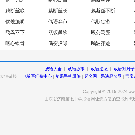
藕断丝联
藕断丝长
藕断丝不断
偶烛施明
偶语弃市
偶影独游
鸥鸟不下
瓯饭瓢饮
殴公骂婆
呕心镂骨
偶变投隙
鸥波萍迹
成语大全
|
成语故事
|
成语接龙
|
成语对对子
友情链接：
电脑医维修中心
|
苹果手机维修
|
起名网
|
迅法起名网
|
宝宝
Copyright © 2015-2024 www
山东省济南第七中学成语网让您方便的查找到您