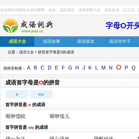
在线成语词典提供成语解释、出处、成语谜语、成语故事大全、成语接龙、近义词、
字母O开
成语大全
成语故事
成语接龙
成语对对子
位置：
成语大全
> 拼音首字母是O的成语
O
A
B
C
D
E
F
G
H
J
K
L
M
N
P
Q
按拼音检索：
成语首字母是
O
的拼音
o
ou
首字拼音是
o
的成语
喔咿儒睨
喔咿儒儿
首字拼音是
ou
的成语
偶一为之
呕心沥血
藕断丝连