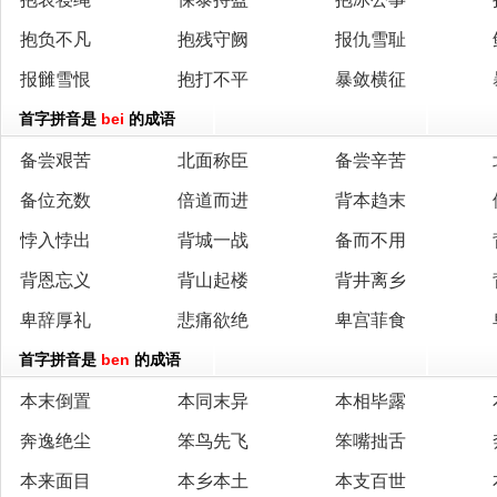
抱负不凡
抱残守阙
报仇雪耻
报雠雪恨
抱打不平
暴敛横征
首字拼音是
bei
的成语
备尝艰苦
北面称臣
备尝辛苦
备位充数
倍道而进
背本趋末
悖入悖出
背城一战
备而不用
背恩忘义
背山起楼
背井离乡
卑辞厚礼
悲痛欲绝
卑宫菲食
首字拼音是
ben
的成语
本末倒置
本同末异
本相毕露
奔逸绝尘
笨鸟先飞
笨嘴拙舌
本来面目
本乡本土
本支百世