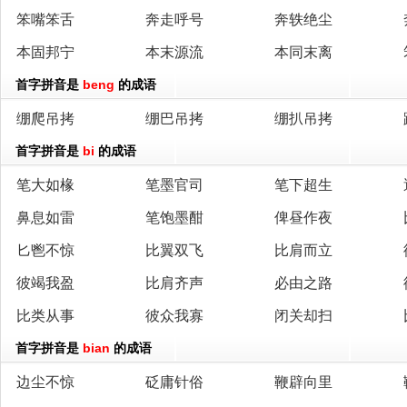
笨嘴笨舌
奔走呼号
奔轶绝尘
本固邦宁
本末源流
本同末离
首字拼音是
beng
的成语
绷爬吊拷
绷巴吊拷
绷扒吊拷
首字拼音是
bi
的成语
笔大如椽
笔墨官司
笔下超生
鼻息如雷
笔饱墨酣
俾昼作夜
匕鬯不惊
比翼双飞
比肩而立
彼竭我盈
比肩齐声
必由之路
比类从事
彼众我寡
闭关却扫
首字拼音是
bian
的成语
边尘不惊
砭庸针俗
鞭辟向里