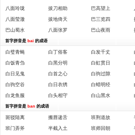
八面玲珑
拔刀相助
巴高望上
八面莹澈
拔地倚天
巴三览四
巴山蜀水
八面张罗
巴山夜雨
首字拼音是
bai
的成语
白璧青蝇
白丁俗客
白发千丈
白饭青刍
白黑分明
白虹贯日
白日见鬼
白首之心
白驹过隙
白驹空谷
白日衣绣
白蜡明经
白龙鱼服
白头相守
白山黑水
首字拼音是
ban
的成语
斑驳陆离
搬唇递舌
班荆道故
班门弄斧
半截入土
班师回朝