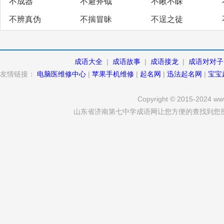
不成器
不避斧钺
不瞅不睬
不辨真伪
不揣冒昧
不逞之徒
成语大全
|
成语故事
|
成语接龙
|
成语对对子
友情链接：
电脑医维修中心
|
苹果手机维修
|
起名网
|
迅法起名网
|
宝宝
Copyright © 2015-2024 www
山东省济南第七中学成语网让您方便的查找到您