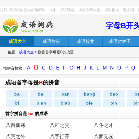
在线成语词典提供成语解释、出处、成语谜语、成语故事大全、成语接龙、近义词、
字母B开
成语大全
成语故事
成语接龙
成语对对子
位置：
成语大全
> 拼音首字母是B的成语
B
A
C
D
E
F
G
H
J
K
L
M
N
O
P
Q
按拼音检索：
成语首字母是
B
的拼音
ba
bai
ban
bang
bao
b
bi
bian
biao
bie
bin
bi
首字拼音是
ba
的成语
八百孤寒
八拜之交
八斗之才
八荒之外
八字打开
八面见光