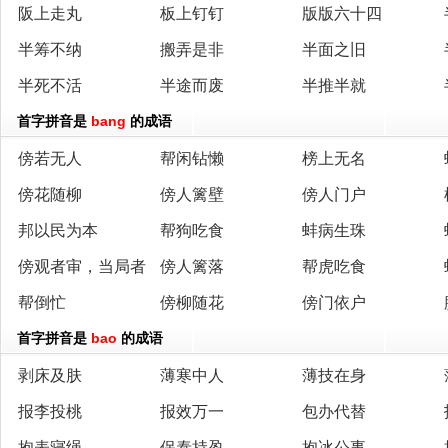
阪上走丸
板上钉钉
版版六十四
半筹不纳
搬弄是非
半面之旧
半死不活
半途而废
半推半就
首字拼音是
bang
的成语
傍若无人
帮闲钻懒
榜上无名
傍花随柳
傍人篱壁
傍人门户
邦以民为本
帮狗吃食
蚌病生珠
傍观者审，当局者
傍人篱落
帮虎吃食
帮倒忙
傍柳随花
傍门依户
迷
首字拼音是
bao
的成语
剥床及肤
薄寒中人
薄技在身
报李投桃
报效万一
包办代替
抱表寝绳
保泰持盈
抱冰公事