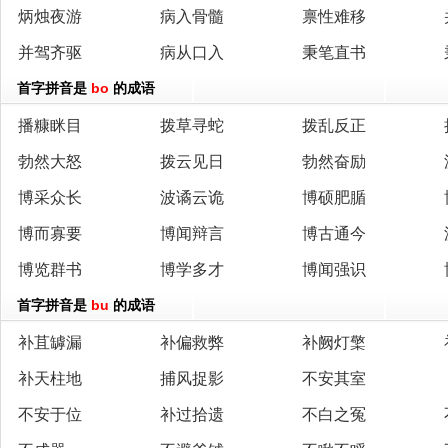
炳烛夜游
病入骨髓
禀性难移
并驾齐驱
病从口入
秉笔直书
首字拼音是
bo
的成语
播糠眯目
拨草寻蛇
拨乱反正
勃然大怒
拨云见日
勃然奋励
博采众长
波谲云诡
博硕肥腯
博而寡要
博闻辩言
博古通今
博览群书
博学多才
博闻强识
首字拼音是
bu
的成语
补苴罅漏
补偏救弊
补阙灯檠
补天柱地
捕风捉影
不安其室
不安于位
补过拾遗
不白之冤