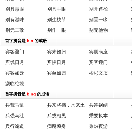
别具慧眼
别具手眼
别开蹊径
别有滋味
别生枝节
别置一喙
别无二致
别作一眼
别无他物
首字拼音是
bin
的成语
宾客盈门
宾来如归
宾朋满座
宾饯日月
宾餞日月
宾客迎门
宾客如云
宾至如归
彬彬文质
濒临绝境
首字拼音是
bing
的成语
兵荒马乱
兵来将挡，水来土
兵连祸结
兵强马壮
兵戎相见
秉要执本
掩
兵行诡道
病魔缠身
秉烛夜游