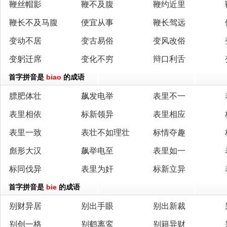
鞭丝帽影
鞭不及腹
鞭约近里
鞭长不及马腹
便宜从事
鞭长驾远
变动不居
变古易俗
变风改俗
变躬迁席
变化不穷
辩口利舌
首字拼音是
biao
的成语
膘肥体壮
飙发电举
表里不一
表里相依
标新领异
表里相应
表里一致
表壮不如理壮
标情夺趣
彪形大汉
飙举电至
表里如一
标同伐异
表里为奸
标新立异
首字拼音是
bie
的成语
别财异居
别出手眼
别出新裁
别创一格
别鹤离鸾
别籍异财