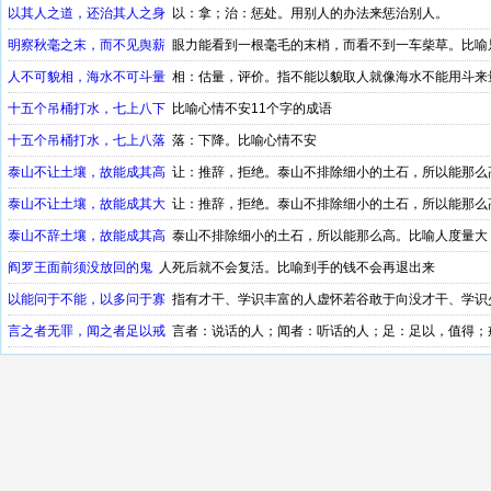
以其人之道，还治其人之身
以：拿；治：惩处。用别人的办法来惩治别人。
明察秋毫之末，而不见舆薪
眼力能看到一根毫毛的末梢，而看不到一车柴草。比喻
人不可貌相，海水不可斗量
相：估量，评价。指不能以貌取人就像海水不能用斗来
十五个吊桶打水，七上八下
比喻心情不安11个字的成语
十五个吊桶打水，七上八落
落：下降。比喻心情不安
泰山不让土壤，故能成其高
让：推辞，拒绝。泰山不排除细小的土石，所以能那么
泰山不让土壤，故能成其大
让：推辞，拒绝。泰山不排除细小的土石，所以能那么
泰山不辞土壤，故能成其高
泰山不排除细小的土石，所以能那么高。比喻人度量大
阎罗王面前须没放回的鬼
人死后就不会复活。比喻到手的钱不会再退出来
以能问于不能，以多问于寡
指有才干、学识丰富的人虚怀若谷敢于向没才干、学识
言之者无罪，闻之者足以戒
言者：说话的人；闻者：听话的人；足：足以，值得；
戒