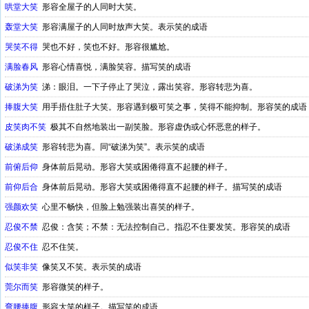
哄堂大笑
形容全屋子的人同时大笑。
轰堂大笑
形容满屋子的人同时放声大笑。表示笑的成语
哭笑不得
哭也不好，笑也不好。形容很尴尬。
满脸春风
形容心情喜悦，满脸笑容。描写笑的成语
破涕为笑
涕：眼泪。一下子停止了哭泣，露出笑容。形容转悲为喜。
捧腹大笑
用手捂住肚子大笑。形容遇到极可笑之事，笑得不能抑制。形容笑的成语
皮笑肉不笑
极其不自然地装出一副笑脸。形容虚伪或心怀恶意的样子。
破涕成笑
形容转悲为喜。同“破涕为笑”。表示笑的成语
前俯后仰
身体前后晃动。形容大笑或困倦得直不起腰的样子。
前仰后合
身体前后晃动。形容大笑或困倦得直不起腰的样子。描写笑的成语
强颜欢笑
心里不畅快，但脸上勉强装出喜笑的样子。
忍俊不禁
忍俊：含笑；不禁：无法控制自己。指忍不住要发笑。形容笑的成语
忍俊不住
忍不住笑。
似笑非笑
像笑又不笑。表示笑的成语
莞尔而笑
形容微笑的样子。
弯腰捧腹
形容大笑的样子。描写笑的成语