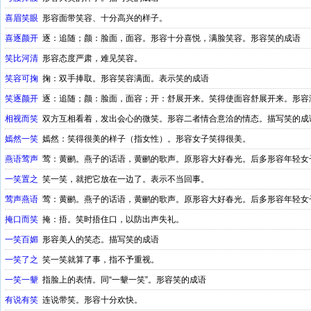
喜眉笑眼
形容面带笑容、十分高兴的样子。
喜逐颜开
逐：追随；颜：脸面，面容。形容十分喜悦，满脸笑容。形容笑的成语
笑比河清
形容态度严肃，难见笑容。
笑容可掬
掬：双手捧取。形容笑容满面。表示笑的成语
笑逐颜开
逐：追随；颜：脸面，面容；开：舒展开来。笑得使面容舒展开来。形容
相视而笑
双方互相看着，发出会心的微笑。形容二者情合意洽的情态。描写笑的成
嫣然一笑
嫣然：笑得很美的样子（指女性）。形容女子笑得很美。
燕语莺声
莺：黄鹂。燕子的话语，黄鹂的歌声。原形容大好春光。后多形容年轻女
一笑置之
笑一笑，就把它放在一边了。表示不当回事。
莺声燕语
莺：黄鹂。燕子的话语，黄鹂的歌声。原形容大好春光。后多形容年轻女
掩口而笑
掩：捂。笑时捂住口，以防出声失礼。
一笑百媚
形容美人的笑态。描写笑的成语
一笑了之
笑一笑就算了事，指不予重视。
一笑一颦
指脸上的表情。同“一颦一笑”。形容笑的成语
有说有笑
连说带笑。形容十分欢快。