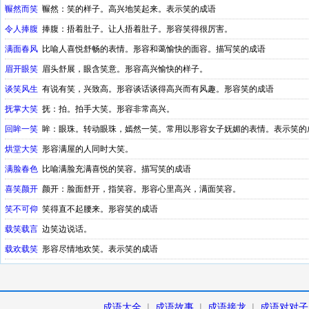
冁然而笑
冁然：笑的样子。高兴地笑起来。表示笑的成语
令人捧腹
捧腹：捂着肚子。让人捂着肚子。形容笑得很厉害。
满面春风
比喻人喜悦舒畅的表情。形容和蔼愉快的面容。描写笑的成语
眉开眼笑
眉头舒展，眼含笑意。形容高兴愉快的样子。
谈笑风生
有说有笑，兴致高。形容谈话谈得高兴而有风趣。形容笑的成语
抚掌大笑
抚：拍。拍手大笑。形容非常高兴。
回眸一笑
眸：眼珠。转动眼珠，嫣然一笑。常用以形容女子妩媚的表情。表示笑的
烘堂大笑
形容满屋的人同时大笑。
满脸春色
比喻满脸充满喜悦的笑容。描写笑的成语
喜笑颜开
颜开：脸面舒开，指笑容。形容心里高兴，满面笑容。
笑不可仰
笑得直不起腰来。形容笑的成语
载笑载言
边笑边说话。
载欢载笑
形容尽情地欢笑。表示笑的成语
成语大全
|
成语故事
|
成语接龙
|
成语对对子