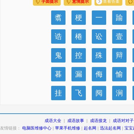
字面提示
意境提示
查看答案
翥
梗
一
踰
诰
棬
讼
壹
鬼
控
殊
辩
暮
漏
侮
愉
挂
飞
阋
涧
成语大全
|
成语故事
|
成语接龙
|
成语对对子
友情链接：
电脑医维修中心
|
苹果手机维修
|
起名网
|
迅法起名网
|
宝宝