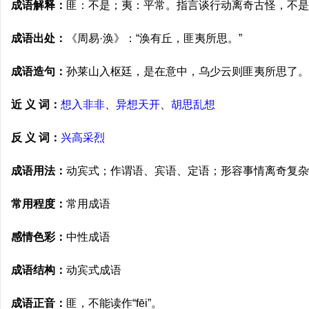
成语解释：
匪：不是；夷：平常。指言谈行动离奇古怪，不是
成语出处：
《周易·涣》：“涣有丘，匪夷所思。”
成语造句：
孙莱山入枢廷，是在意中，乌少云则匪夷所思了。
近 义 词：
想入非非
、
异想天开
、
胡思乱想
反 义 词：
兴高采烈
成语用法：
动宾式；作谓语、宾语、定语；形容事情离奇复杂
常用程度：
常用成语
感情色彩：
中性成语
成语结构：
动宾式成语
成语正音：
匪，不能读作“fēi”。