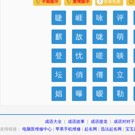
字面提示
意境提示
查看答案
睫
崕
咏
评
麒
故
咙
萌
登
忧
嗟
啖
坛
俏
僊
立
娼
曝
暧
勒
成语大全
|
成语故事
|
成语接龙
|
成语对对子
友情链接：
电脑医维修中心
|
苹果手机维修
|
起名网
|
迅法起名网
|
宝宝