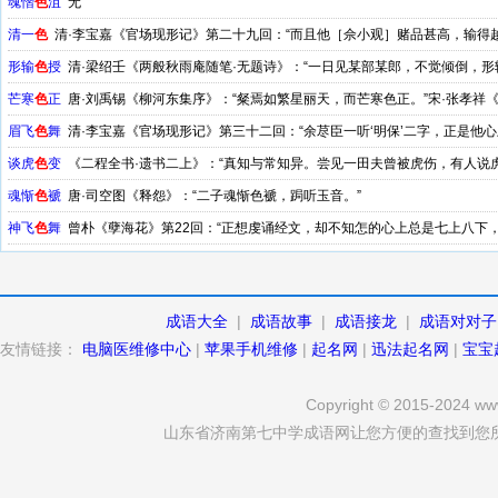
魂慴
色
沮
无
清一
色
清·李宝嘉《官场现形记》第二十九回：“而且他［佘小观］赌品甚高，输得越
所以同赌的人更拿他当财神看待。”
形输
色
授
清·梁绍壬《两般秋雨庵随笔·无题诗》：“一日见某部某郎，不觉倾倒，形
芒寒
色
正
唐·刘禹锡《柳河东集序》：“粲焉如繁星丽天，而芒寒色正。”宋·张孝祥
较著，真与芒寒色正者比。”
眉飞
色
舞
清·李宝嘉《官场现形记》第三十二回：“余荩臣一听‘明保’二字，正是他
谈虎
色
变
《二程全书·遗书二上》：“真知与常知异。尝见一田夫曾被虎伤，有人说
魂惭
色
褫
唐·司空图《释怨》：“二子魂惭色褫，跼听玉音。”
神飞
色
舞
曾朴《孽海花》第22回：“正想虔诵经文，却不知怎的心上总是七上八下
也念不下去。”
成语大全
|
成语故事
|
成语接龙
|
成语对对子
友情链接：
电脑医维修中心
|
苹果手机维修
|
起名网
|
迅法起名网
|
宝宝
Copyright © 2015-2024 www
山东省济南第七中学成语网让您方便的查找到您