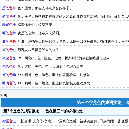
眉飞
色
舞
色：脸色。形容人得意兴奋的样子。
谈虎
色
变
色：脸色。原指被老虎咬过的人才真正知道虎的厉害。后比喻一提到自己
魂惭
色
褫
指惶愧失色，惊恐不安。
神飞
色
舞
犹眉飞色舞。形容兴高采烈。
形形
色
色
形形：原指生出这种形体；色色：原指生出这种颜色。指各式各样，种类
眉飞
色
悦
形容人非常得意兴奋的样子
谭虎
色
变
谭：同“谈”；色：脸色。比喻一提到可怕的事就情绪紧张起来
年老
色
衰
色：容貌，美色。指女人因上了年纪而衰老
神飞
色
动
神：精神；色：脸色。脸上的表情极其生动焕发
神动
色
飞
神：精神；色：脸色。脸上的表情极其生动焕发
<10}
第三个字是色的成语接龙、
第3个是色的成语接龙
色在第三个的成语出处
魂慑
色
沮
《旧唐书·忠义传·李櫈》：“及兵交之后，被铁骑唐突，飞矢如雨，皆魂慑