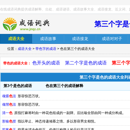
在线成语词典提供成语解释、出处、成语谜语、成语故事大全、成语接龙、近义词、
第三个字是
成语大全
成语故事
成语接龙
成语对对子
位置：
成语大全
>
带色字的成语
> 色在第三个的成语大全
色开头的成语
第二个字是色的成语
第三个
带色的成语大全：
第三个字是色的成语大全列
第3个是色的成语
色在第三个的成语解释
魂慑
色
沮
形容惊恐万状。
魂慴
色
沮
形容惊恐万状。
清一
色
原指打麻将时由一种花色组成的一副牌。后比喻全部由同一种成分构成。
形输
色
授
指以举止、神态传递倾慕之情。多以形容男女相悦。
芒寒
色
正
指星光清冷色纯正。也借以称颂人的品行高洁正直。