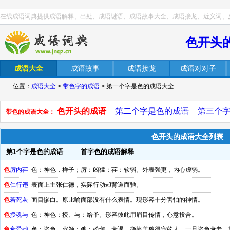
在线成语词典提供成语解释、出处、成语谜语、成语故事大全、成语接龙、近义词、
色开头
成语大全
成语故事
成语接龙
成语对对子
位置：
成语大全
>
带色字的成语
> 第一个字是色的成语大全
色开头的成语
第二个字是色的成语
第三个
带色的成语大全：
色开头的成语大全列表
第1个字是色的成语
首字色的成语解释
色
厉内荏
色：神色，样子；厉：凶猛；荏：软弱。外表强更，内心虚弱。
色
仁行违
表面上主张仁德，实际行动却背道而驰。
色
若死灰
面目惨白。原比喻面部没有什么表情。现形容十分害怕的神情。
色
授魂与
色：神色；授、与：给予。形容彼此用眉目传情，心意投合。
色
衰爱弛
色：姿色、容颜；弛：松懈，衰退。指靠美貌得宠的人，一旦姿色衰老，