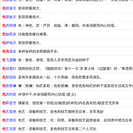
色
胆迷天
形容胆量很大。
色
胆如天
形容胆量很大。
色
厉胆薄
色：神色。厉：严厉、凶猛。薄：脆弱。外表强硬而内心怯懦。
色
如死灰
比喻脸色惨白难看。
色
胆包天
形容胆量很大。
色
色
俱全
各种各样的东西都很齐全。
色
飞眉舞
色：脸色，表情。形容人非常得意兴奋的样子
色
丝虀臼
指绝纱的文辞。《随园诗话》卷十一引 清 蒋士铨 《迈陂塘》词：“東塗西抹
色
彩缤纷
是有许多颜色在一起，十分美丽。指色彩繁多而凌乱。
色
彩斑斓
斓〔斑斓〕灿烂多彩：色彩斑斓。形容色彩灿烂的样子或形容生活或文学
色
厉内茬
外强中干,外表强硬而内心怯懦 (贬义)
色
即是空
佛家语。指世家一切色法(物质)的本性(内在真实性)都是空无所有
色
艺双绝
色艺：容貌和技艺。姿色和技艺都绝无仅有，非常美妙
色
艺绝伦
色艺：容貌和技艺；伦：同类。容貌和技艺超群拔俗，在同类中绝无仅有
色
艺无双
色艺：容貌和技艺。姿色和技艺没有第二个人可比