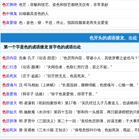
色
艺两绝
色艺：容貌和技艺。姿色和技艺都绝无仅有，非常美妙
色
中饿鬼
比喻极其贪色的人
色
衰爱寝
色：姿色；寝：平息，停止。指因容颜衰老而失去爱宠
色开头的成语接龙、出处
第一个字是色的成语接龙
首字色的成语出处
色
厉内荏
先秦·孔子《论语·阳货》：“色厉而内荏，譬诸小人，其犹穿窬之盗也与？
色
仁行违
《论语·颜渊》：“夫闻也者，色取仁而行违，居之不疑。”
色
若死灰
《庄子·盗跖》：“目茫然无见，色若死灰。”
色
授魂与
汉·司马相如《上林赋》：“长眉连娟，微睇绵藐，色授魂与，心愉一侧。”
色
衰爱弛
《韩非子·说难》：“弥子色衰爱弛，得罪于君。”
色
胆迷天
明·凌濛初《初刻拍案惊奇》第17卷：“吴氏经过儿子几番道儿，也该晓得
色
胆如天
明·施耐庵《水浒传》第四十五回：“那和尚一头接茶，两只眼涎瞪瞪的只
道色胆如天，却不防石秀在布廉里张见。”
色
厉胆薄
明·罗贯中《三国演义》第二十一回：“袁绍色厉胆薄，好谋无断；干大事
色
如死灰
唐·皇甫枚《三水小牍·王知古》：“保母忽惊叫仆地，色如死灰，既起，不