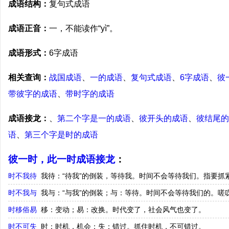
成语结构：
复句式成语
成语正音：
一，不能读作“yì”。
成语形式：
6字成语
相关查询：
战国成语
、
一的成语
、
复句式成语
、
6字成语
、
彼
带彼字的成语
、
带时字的成语
成语接龙：
、
第二个字是一的成语
、
彼开头的成语
、
彼结尾的
语
、
第三个字是时的成语
彼一时，此一时成语接龙
：
时不我待
我待：“待我”的倒装，等待我。时间不会等待我们。指要抓
时不我与
我与：“与我”的倒装；与：等待。时间不会等待我们的。嗟
时移俗易
移：变动；易：改换。时代变了，社会风气也变了。
时不可失
时：时机，机会；失：错过。抓住时机，不可错过。