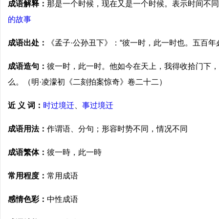
成语解释：
那是一个时候，现在又是一个时候。表示时间不同
的故事
成语出处：
《孟子·公孙丑下》：“彼一时，此一时也。五百年
成语造句：
彼一时，此一时。他如今在天上，我得收拾门下，
么。（明·凌濛初《二刻拍案惊奇》卷二十二）
近 义 词：
时过境迁
、
事过境迁
成语用法：
作谓语、分句；形容时势不同，情况不同
成语繁体：
彼一時，此一時
常用程度：
常用成语
感情色彩：
中性成语