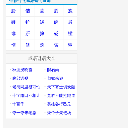
带有*字的成语造句查询
膀
佶
莹
尉
旄
砸
虻
罅
睬
最
悱
趼
捭
砭
褴
惰
脩
葑
脔
窒
成语谜语大全
秋波浸晚霞
陨石雨
腹部透视
匈奴来犯
老胡同里很可怕
天下寒士俱欢颜
十字路口不相让
竞赛不能抢跑道
十百千
英雄各抒己见
夸一夸朱老总
矮个子先进场