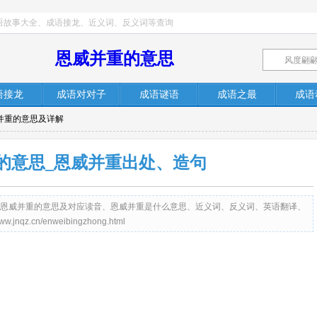
语故事大全、成语接龙、近义词、反义词等查询
恩威并重的意思
语接龙
成语对对子
成语谜语
成语之最
成语
威并重的意思及详解
的意思_恩威并重出处、造句
提供成语恩威并重的意思及对应读音、恩威并重是什么意思、近义词、反义词、英语翻译、
z.cn/enweibingzhong.html