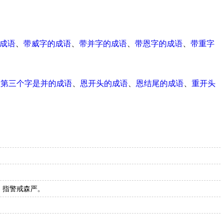
成语
、
带威字的成语
、
带并字的成语
、
带恩字的成语
、
带重字
、
第三个字是并的成语
、
恩开头的成语
、
恩结尾的成语
、
重开头
。
。指警戒森严。