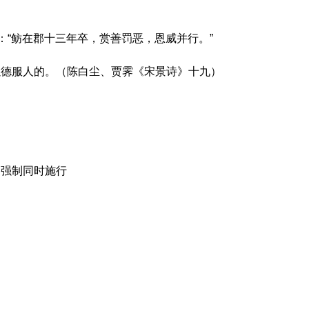
》：“鲂在郡十三年卒，赏善罚恶，恩威并行。”
以德服人的。（陈白尘、贾霁《宋景诗》十九）
和强制同时施行