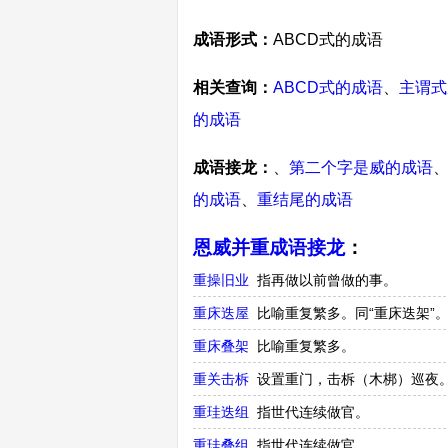
成语形式：
ABCD式的成语
相关查询：
ABCD式的成语
、
主谓式
的成语
成语接龙：
、
第二个字是威的成语
的成语
、
重结尾的成语
恩威并重成语接龙
：
重操旧业
指再做以前曾做的事。
重床迭屋
比喻重复繁多。同“重床迭架”
重床叠架
比喻重复繁多。
重关击柝
设置重门，击柝（木梆）巡夜
重珪迭组
指世代连续做官。
重珪叠组
指世代连续做官。