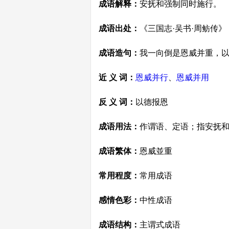
成语解释：
安抚和强制同时施行。
成语出处：
《三国志·吴书·周鲂传
成语造句：
我一向倒是恩威并重，
近 义 词：
恩威并行
、
恩威并用
反 义 词：
以德报恩
成语用法：
作谓语、定语；指安抚
成语繁体：
恩威並重
常用程度：
常用成语
感情色彩：
中性成语
成语结构：
主谓式成语