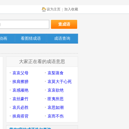
设为主页
加入收藏
|
动画
看图猜成语
成语查询
大家正在看的成语意思
哀哀父母
哀梨蒸食
挨肩擦膀
哀莫大于心死
哀感顽艳
哀哀欲绝
哀丝豪竹
匪夷所思
哀兵必胜
哀思如潮
挨肩搭背
哀而不伤