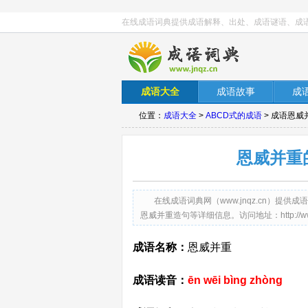
在线成语词典提供成语解释、出处、成语谜语、成
成语大全
成语故事
成
位置：
成语大全
>
ABCD式的成语
> 成语恩
恩威并重
在线成语词典网（www.jnqz.cn）
恩威并重造句等详细信息。访问地址：http://www.jnq
成语名称：
恩威并重
成语读音：
ēn wēi bìng zhòng