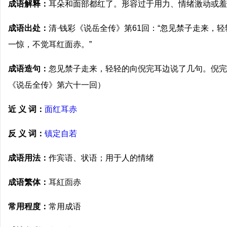
成语解释：
耳朵和面部都红了。形容过于用力、情绪激动或羞
成语出处：
清·钱彩《说岳全传》第61回：“忽见禁子走来，
一惊，不觉耳红面赤。”
成语造句：
忽见禁子走来，轻轻的向倪完耳边说了几句。倪完
《说岳全传》第六十一回）
近 义 词：
面红耳赤
反 义 词：
镇定自若
成语用法：
作宾语、状语；用于人的情绪
成语繁体：
耳紅靣赤
常用程度：
常用成语