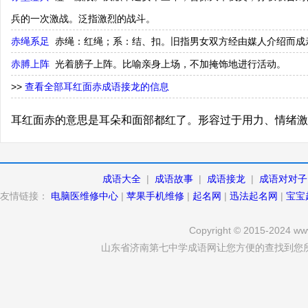
兵的一次激战。泛指激烈的战斗。
赤绳系足
赤绳：红绳；系：结、扣。旧指男女双方经由媒人介绍而成
赤膊上阵
光着膀子上阵。比喻亲身上场，不加掩饰地进行活动。
>>
查看全部耳红面赤成语接龙的信息
耳红面赤的意思是耳朵和面部都红了。形容过于用力、情绪激
成语大全
|
成语故事
|
成语接龙
|
成语对对子
友情链接：
电脑医维修中心
|
苹果手机维修
|
起名网
|
迅法起名网
|
宝宝
Copyright © 2015-2024 www
山东省济南第七中学成语网让您方便的查找到您