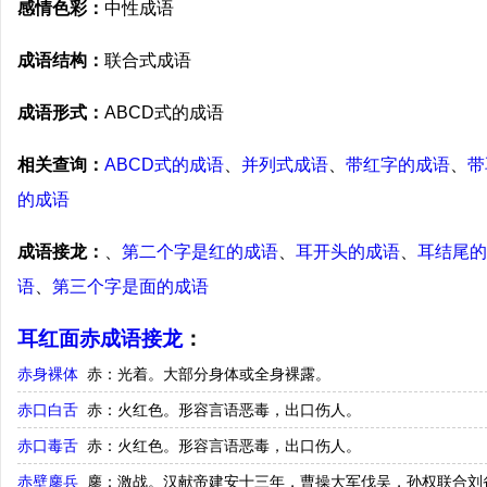
感情色彩：
中性成语
成语结构：
联合式成语
成语形式：
ABCD式的成语
相关查询：
ABCD式的成语
、
并列式成语
、
带红字的成语
、
带
的成语
成语接龙：
、
第二个字是红的成语
、
耳开头的成语
、
耳结尾的
语
、
第三个字是面的成语
耳红面赤成语接龙
：
赤身裸体
赤：光着。大部分身体或全身裸露。
赤口白舌
赤：火红色。形容言语恶毒，出口伤人。
赤口毒舌
赤：火红色。形容言语恶毒，出口伤人。
赤壁鏖兵
鏖：激战。汉献帝建安十三年，曹操大军伐吴，孙权联合刘