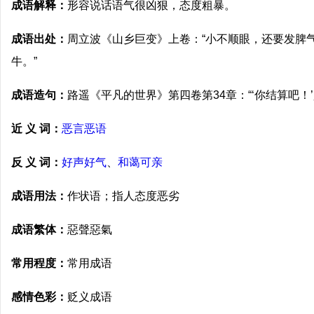
成语解释：
形容说话语气很凶狠，态度粗暴。
成语出处：
周立波《山乡巨变》上卷：“小不顺眼，还要发脾
牛。”
成语造句：
路遥《平凡的世界》第四卷第34章：“‘你结算吧！
近 义 词：
恶言恶语
反 义 词：
好声好气
、
和蔼可亲
成语用法：
作状语；指人态度恶劣
成语繁体：
惡聲惡氣
常用程度：
常用成语
感情色彩：
贬义成语