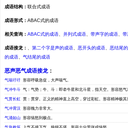
成语结构：
联合式成语
成语形式：
ABAC式的成语
相关查询：
ABAC式的成语
、
并列式成语
、
带声字的成语
、
带
成语接龙：
、
第二个字是声的成语
、
恶开头的成语
、
恶结尾的
的成语
、
气结尾的成语
恶声恶气成语接龙
：
气喘吁吁
形容呼吸急促，大声喘气。
气冲牛斗
气：气势；牛、斗：即牵牛星和北斗星，指天空。形容怒气
气贯长虹
贯：贯穿。正义的精神直上高空，穿过彩虹。形容精神极其
气冲霄汉
形容魄力非常大。
气涌如山
形容恼怒到极点。
气急败坏
上气不接下气，狼狈不堪。形容十分荒张或恼怒。