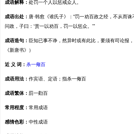
成语解释：
处罚一个人以惩戒众人。
成语出处：
唐·韩愈《谁氏子》：“罚一劝百政之经，不从而诛
问政，子曰：‘赏一以劝百，罚一以惩众。’”
成语造句：
臣知已事不诤，然异时或有此比，要须有司论报，
《新唐书》）
近 义 词：
杀一儆百
成语用法：
作宾语、定语；指杀一儆百
成语繁体：
罰一勸百
常用程度：
常用成语
感情色彩：
中性成语