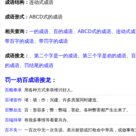
成语结构：
连动式成语
成语形式：
ABCD式的成语
相关查询：
一的成语
、
百的成语
、
ABCD式的成语
、
连动式成
带百字的成语
、
带罚字的成语
成语接龙：
、
第二个字是一的成语
、
第三个字是劝的成语
、
百
的成语
、
罚结尾的成语
罚一劝百成语接龙
：
百般奉承
用各种方式来恭维讨好人。
百堵皆作
堵：墙；作：兴建。许多房屋同时建造。
百弊丛生
百：形容多；弊：弊端，害处。各种弊害都产生出来了。
百端待举
有很多事情等着要兴办。
百不失一
一百次中无一次失误。表示射箭或打枪命中率高，或做事有