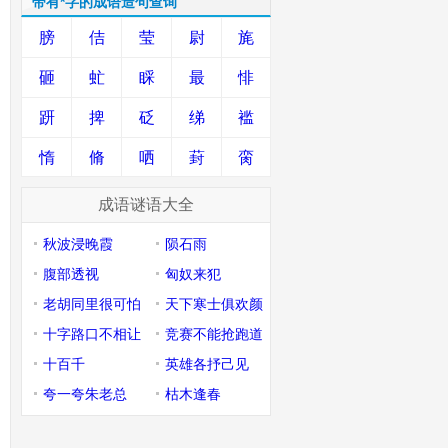
带有*字的成语造句查询
膀
佶
莹
尉
旄
砸
虻
睬
最
悱
趼
捭
砭
绨
褴
惰
脩
哂
葑
脔
成语谜语大全
秋波浸晚霞
陨石雨
腹部透视
匈奴来犯
老胡同里很可怕
天下寒士俱欢颜
十字路口不相让
竞赛不能抢跑道
十百千
英雄各抒己见
夸一夸朱老总
枯木逢春