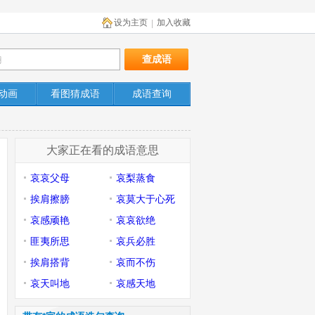
设为主页
加入收藏
|
动画
看图猜成语
成语查询
大家正在看的成语意思
哀哀父母
哀梨蒸食
挨肩擦膀
哀莫大于心死
哀感顽艳
哀哀欲绝
匪夷所思
哀兵必胜
挨肩搭背
哀而不伤
哀天叫地
哀感天地