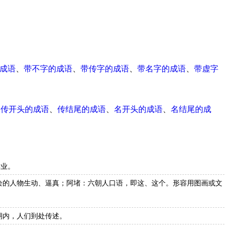
成语
、
带不字的成语
、
带传字的成语
、
带名字的成语
、
带虚字
、
传开头的成语
、
传结尾的成语
、
名开头的成语
、
名结尾的成
学业。
绘的人物生动、逼真；阿堵：六朝人口语，即这、这个。形容用图画或文
期内，人们到处传述。