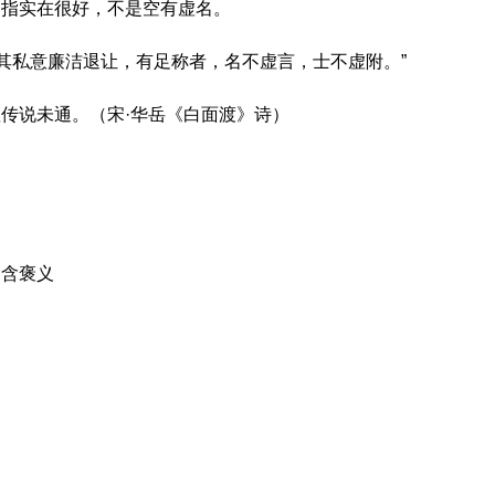
。指实在很好，不是空有虚名。
然其私意廉洁退让，有足称者，名不虚言，士不虚附。”
传说未通。（宋·华岳《白面渡》诗）
；含褒义