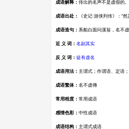
成语解释：
传出的名声不是虚假的
成语出处：
《史记·游侠列传》：“
成语造句：
系船白面问溪翁，名不虚
近 义 词：
名副其实
反 义 词：
徒有虚名
成语用法：
主谓式；作谓语、定语
成语繁体：
名不虚傳
常用程度：
常用成语
感情色彩：
中性成语
成语结构：
主谓式成语