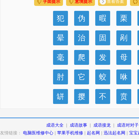
字面提示
意境提示
查看答案
犯
伪
暇
栗
晕
治
固
剐
毫
爬
发
母
肘
它
蛟
咻
缾
撄
不
贲
成语大全
|
成语故事
|
成语接龙
|
成语对对子
友情链接：
电脑医维修中心
|
苹果手机维修
|
起名网
|
迅法起名网
|
宝宝