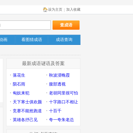
设为主页
加入收藏
|
动画
看图猜成语
成语查询
最新成语谜语及答案
落花生
秋波浸晚霞
陨石雨
腹部透视
匈奴来犯
老胡同里很可怕
天下寒士俱欢颜
十字路口不相让
竞赛不能抢跑道
十百千
英雄各抒己见
夸一夸朱老总