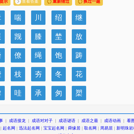
提示
查看答案
重新猜过
换过一题
揖
喘
川
绍
继
展
觊
膝
埜
放
崇
僚
绳
饱
踌
狴
枝
夯
冬
花
律
哇
承
匆
槊
事
|
成语接龙
|
成语对对子
|
成语谜语
|
成语之最
|
成语动画
|
看
|
起名网
|
迅法起名网
|
宝宝起名网
|
舜缘居
|
取名网
|
周易居
|
新明珠岩