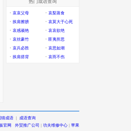
热门成语查询
哀哀父母
哀梨蒸食
挨肩擦膀
哀莫大于心死
哀感顽艳
哀哀欲绝
哀丝豪竹
匪夷所思
哀兵必胜
哀思如潮
挨肩搭背
哀而不伤
图猜成语
|
成语查询
板官网
外贸推广公司
|
功夫维修中心
|
苹果