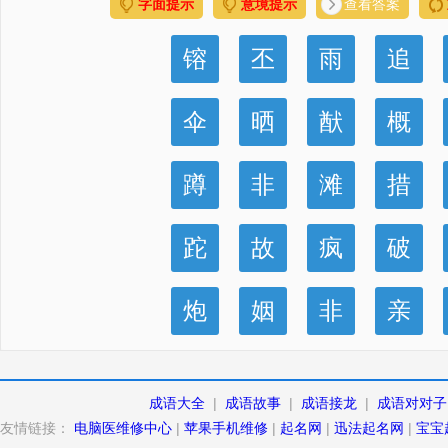
字面提示
意境提示
查看答案
镕
丕
雨
追
伞
晒
猷
概
蹲
非
滩
措
跎
故
疯
破
炮
姻
非
亲
成语大全
|
成语故事
|
成语接龙
|
成语对对子
友情链接：
电脑医维修中心
|
苹果手机维修
|
起名网
|
迅法起名网
|
宝宝