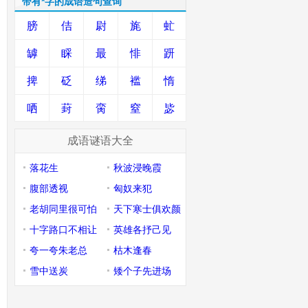
带有*字的成语造句查询
膀
佶
尉
旄
虻
罅
睬
最
悱
趼
捭
砭
绨
褴
惰
哂
葑
脔
窒
毖
成语谜语大全
落花生
秋波浸晚霞
腹部透视
匈奴来犯
老胡同里很可怕
天下寒士俱欢颜
十字路口不相让
英雄各抒己见
夸一夸朱老总
枯木逢春
雪中送炭
矮个子先进场