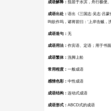
成语解释：
指居于水滨，舟行极便
成语出处：
语出《三国志·吴志·吕
呴欲作坞，诸将皆曰：‘上岸击贼，洗
成语造句：
无
成语用法：
作宾语、定语；用于书
成语繁体：
洗脚上舩
常用程度：
一般成语
感情色彩：
中性成语
成语结构：
连动式成语
成语形式：
ABCD式的成语