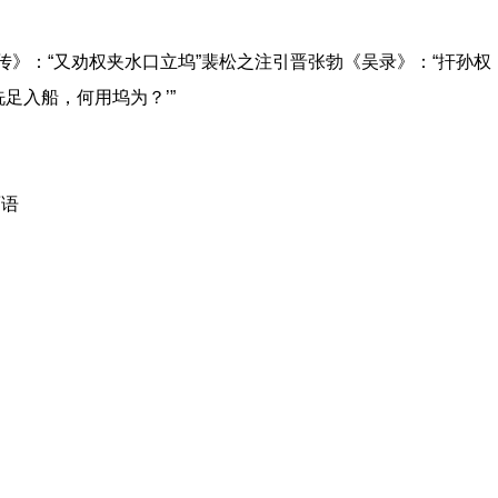
。
蒙传》：“又劝权夹水口立坞”裴松之注引晋张勃《吴录》：“扞孙权
足入船，何用坞为？’”
面语