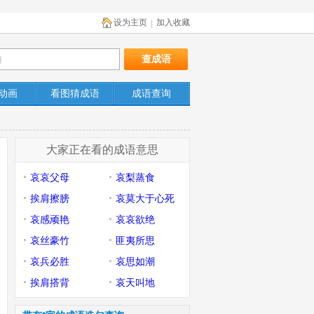
设为主页
加入收藏
|
动画
看图猜成语
成语查询
大家正在看的成语意思
哀哀父母
哀梨蒸食
挨肩擦膀
哀莫大于心死
哀感顽艳
哀哀欲绝
哀丝豪竹
匪夷所思
哀兵必胜
哀思如潮
挨肩搭背
哀天叫地