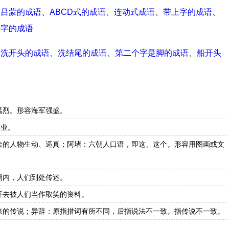
、
吕蒙的成语
、
ABCD式的成语
、
连动式成语
、
带上字的成语
、
船字的成语
、
洗开头的成语
、
洗结尾的成语
、
第二个字是脚的成语
、
船开头
猛烈。形容海军强盛。
学业。
绘的人物生动、逼真；阿堵：六朝人口语，即这、这个。形容用图画或文
期内，人们到处传述。
开去被人们当作取笑的资料。
来的传说；异辞：原指措词有所不同，后指说法不一致。指传说不一致。