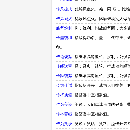
传风搧火
犹煽风点火。搧，同“扇”。比
传风扇火
犹扇风点火。比喻鼓动别人做
船坚炮利
利：锋利。指战舰坚固，大炮
传圭袭组
指取得功名。圭，古代帝王、
印。
传龟袭紫
指继承高爵显位。汉制，公侯
传经送宝
经：经典，经验。把成功的经
传爵袭紫
指继承高爵显位。汉制，公侯
传为佳话
指传扬开去，成为人们赞美、
传杯换盏
指酒宴中互相斟酒。
传为美谈
美谈：人们津津乐道的好事。
传杯弄盏
指酒宴中互相斟酒。
传为笑谈
笑谈：笑话；笑料。流传开去