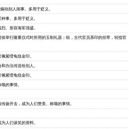
喻煽动别人闹事。多用于贬义。
某种事。多用于贬义。
猛烈。形容海军强盛。
诸侯举行隆重仪式时所用的玉制礼器；组，古代官员系印的丝带，转指官
皆佩紫绶龟纽金印。
验和办法传送给别人。
皆佩紫绶龟纽金印。
称颂的事情。
指传扬开去，成为人们赞美、称颂的事情。
成为人们谈笑的资料。