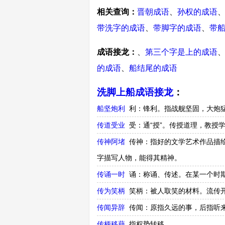
相关查询：
晋朝成语
、
孙权的成语
带洗字的成语
、
带脚字的成语
、
带
成语接龙：
、
第三个字是上的成语
的成语
、
船结尾的成语
洗脚上船成语接龙
：
船坚炮利
利：锋利。指战舰坚固，大炮
传道受业
受：通“授”。传授道理，教授
传神阿堵
传神：指好的文学艺术作品描
字描写人物，能得其精神。
传诵一时
诵：称诵、传述。在某一个时
传为笑柄
笑柄：被人取笑的材料。流传
传闻异辞
传闻：原指久远的事，后指听
传柄移藉
指权势转移。