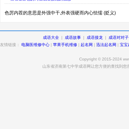
色厉内茬的意思是外强中干,外表强硬而内心怯懦 (贬义)
成语大全
|
成语故事
|
成语接龙
|
成语对对子
友情链接：
电脑医维修中心
|
苹果手机维修
|
起名网
|
迅法起名网
|
宝宝
Copyright © 2015-2024 www
山东省济南第七中学成语网让您方便的查找到您