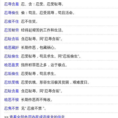
忍辱含羞
忍、含：忍受。忍受耻辱。
忍辱偷生
偷：苟且。忍受屈辱，苟且活命。
忍俊不住
忍不住笑。
忍苦耐劳
经得起艰苦的工作和生活。
忍耻含垢
含忍耻辱。同“忍辱含垢”。
稔恶藏奸
长期作恶，包藏祸心。
忍耻偷生
忍受耻辱，苟且求生。同“忍垢偷生”。
稔恶盈贯
指所积罪恶之多，达于极点。
忍垢偷生
忍受耻辱，苟且求生。
忍饥受饿
忍受饥饿。形容生活极其贫困，艰难度日。
忍耻含羞
含忍耻辱。同“忍辱含垢”。
稔恶不悛
长期作恶而不悔改。
忍隽不禁
见“ 忍俊不禁 ”。
>>
查看全部色厉内茬成语接龙的信息