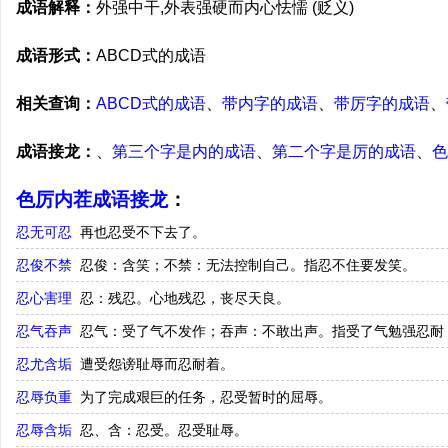
成语解释：
外强中干,外表强硬而内心怯懦 (贬义)
成语形式：
ABCD式的成语
相关查询：
ABCD式的成语
、
带内字的成语
、
带厉字的成语
、
成语接龙：
、
第三个字是内的成语
、
第二个字是厉的成语
、
色
色厉内茬成语接龙
：
忍无可忍
再也忍受不下去了。
忍俊不禁
忍俊：含笑；不禁：无法控制自己。指忍不住要发笑。
忍心害理
忍：残忍。心地残忍，丧尽天良。
忍气吞声
忍气：受了气不发作；吞声：不敢出声。指受了气勉强忍耐
忍尤含垢
遭受怨谤耻辱而忍耐着。
忍辱负重
为了完成艰巨的任务，忍受暂时的屈辱。
忍辱含垢
忍、含：忍受。忍受耻辱。