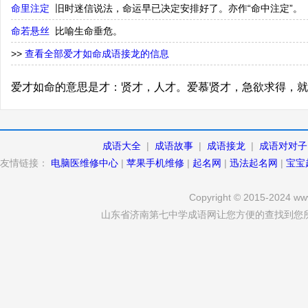
命里注定
旧时迷信说法，命运早已决定安排好了。亦作“命中注定”。
命若悬丝
比喻生命垂危。
>>
查看全部爱才如命成语接龙的信息
爱才如命的意思是才：贤才，人才。爱慕贤才，急欲求得，就
成语大全
|
成语故事
|
成语接龙
|
成语对对子
友情链接：
电脑医维修中心
|
苹果手机维修
|
起名网
|
迅法起名网
|
宝宝
Copyright © 2015-2024 www
山东省济南第七中学成语网让您方便的查找到您