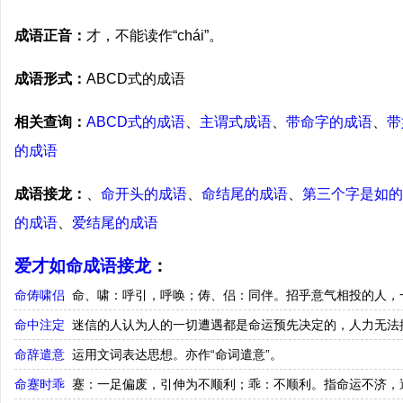
成语正音：
才，不能读作“chái”。
成语形式：
ABCD式的成语
相关查询：
ABCD式的成语
、
主谓式成语
、
带命字的成语
、
带
的成语
成语接龙：
、
命开头的成语
、
命结尾的成语
、
第三个字是如的
的成语
、
爱结尾的成语
爱才如命成语接龙
：
命俦啸侣
命、啸：呼引，呼唤；俦、侣：同伴。招乎意气相投的人，
命中注定
迷信的人认为人的一切遭遇都是命运预先决定的，人力无法
命辞遣意
运用文词表达思想。亦作“命词遣意”。
命蹇时乖
蹇：一足偏废，引伸为不顺利；乖：不顺利。指命运不济，