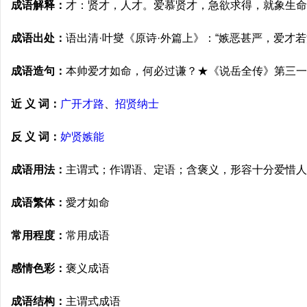
成语解释：
才：贤才，人才。爱慕贤才，急欲求得，就象生命
成语出处：
语出清·叶燮《原诗·外篇上》：“嫉恶甚严，爱才
成语造句：
本帅爱才如命，何必过谦？★《说岳全传》第三一
近 义 词：
广开才路
、
招贤纳士
反 义 词：
妒贤嫉能
成语用法：
主谓式；作谓语、定语；含褒义，形容十分爱惜人
成语繁体：
愛才如命
常用程度：
常用成语
感情色彩：
褒义成语
成语结构：
主谓式成语