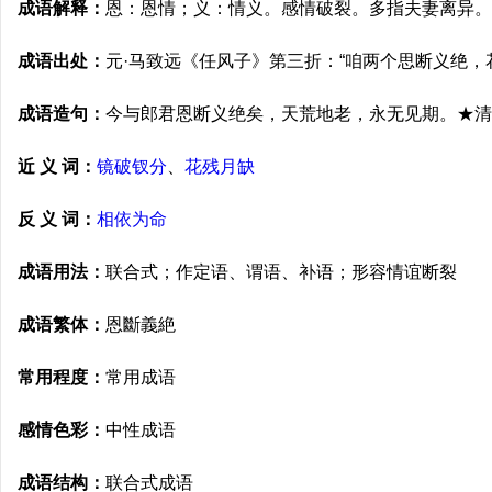
成语解释：
恩：恩情；义：情义。感情破裂。多指夫妻离异。
成语出处：
元·马致远《任风子》第三折：“咱两个思断义绝，
成语造句：
今与郎君恩断义绝矣，天荒地老，永无见期。★清
近 义 词：
镜破钗分
、
花残月缺
反 义 词：
相依为命
成语用法：
联合式；作定语、谓语、补语；形容情谊断裂
成语繁体：
恩斷義絶
常用程度：
常用成语
感情色彩：
中性成语
成语结构：
联合式成语