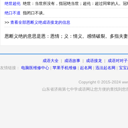
绝世超伦
绝世：当世所没有，指冠绝当世；超伦：超过同辈的人。冠
绝口不道
指闭口不谈。
>>
查看全部恩断义绝成语接龙的信息
恩断义绝的意思是恩：恩情；义：情义。感情破裂。多指夫妻
成语大全
|
成语故事
|
成语接龙
|
成语对对子
友情链接：
电脑医维修中心
|
苹果手机维修
|
起名网
|
迅法起名网
|
宝宝
Copyright © 2015-2024 www
山东省济南第七中学成语网让您方便的查找到您