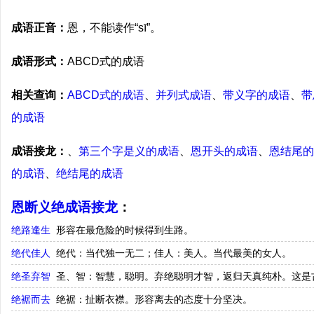
成语正音：
恩，不能读作“sī”。
成语形式：
ABCD式的成语
相关查询：
ABCD式的成语
、
并列式成语
、
带义字的成语
、
带
的成语
成语接龙：
、
第三个字是义的成语
、
恩开头的成语
、
恩结尾的
的成语
、
绝结尾的成语
恩断义绝成语接龙
：
绝路逢生
形容在最危险的时候得到生路。
绝代佳人
绝代：当代独一无二；佳人：美人。当代最美的女人。
绝圣弃智
圣、智：智慧，聪明。弃绝聪明才智，返归天真纯朴。这是
绝裾而去
绝裾：扯断衣襟。形容离去的态度十分坚决。