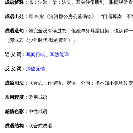
成语解释：
濡：沾湿；染：沾染。耳朵经常听到，眼睛经常看
成语出处：
唐·韩愈《清河郡公房公墓碣铭》：“目濡耳染，不
成语造句：
她完全没有读过书，但她单凭耳濡目染，也认得一
（郭沫若《少年时代·我的童年》）
近 义 词：
耳闻目睹
、
耳熟能详
反 义 词：
冷酷无情
成语用法：
联合式；作谓语、定语、分句；指不知不觉地改变
常用程度：
常用成语
感情色彩：
中性成语
成语结构：
联合式成语