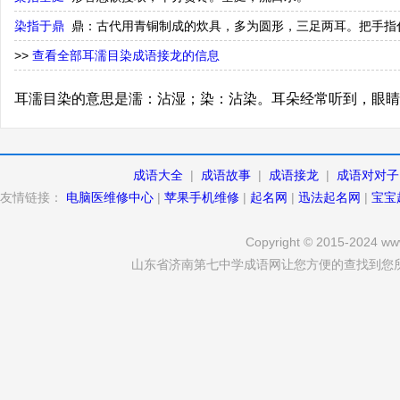
染指于鼎
鼎：古代用青铜制成的炊具，多为圆形，三足两耳。把手指
>>
查看全部耳濡目染成语接龙的信息
耳濡目染的意思是濡：沾湿；染：沾染。耳朵经常听到，眼睛
成语大全
|
成语故事
|
成语接龙
|
成语对对子
友情链接：
电脑医维修中心
|
苹果手机维修
|
起名网
|
迅法起名网
|
宝宝
Copyright © 2015-2024 www
山东省济南第七中学成语网让您方便的查找到您