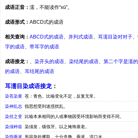
成语正音：
濡，不能读作“xū”。
成语形式：
ABCD式的成语
相关查询：
ABCD式的成语
、
并列式成语
、
耳濡目染对对子
、
字的成语
、
带耳字的成语
成语接龙：
、
染开头的成语
、
染结尾的成语
、
第二个字是濡的
的成语
、
耳结尾的成语
耳濡目染成语接龙
：
染苍染黄
苍：青色。比喻变化不定，反复无常。
染神乱志
指思想受到迷惑扰乱。
染丝之变
比喻本来相同的人或事物因受环境影响而变得不同。
染须种齿
染须发，镶假牙。以之掩饰衰老。
染指垂涎
形容急欲攫取，十分贪馋。垂涎，流口水。