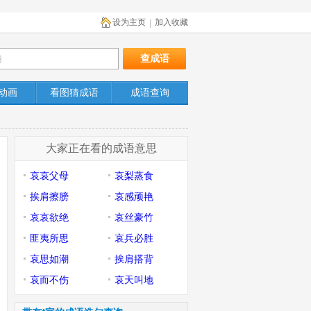
设为主页
加入收藏
|
动画
看图猜成语
成语查询
大家正在看的成语意思
哀哀父母
哀梨蒸食
挨肩擦膀
哀感顽艳
哀哀欲绝
哀丝豪竹
匪夷所思
哀兵必胜
哀思如潮
挨肩搭背
哀而不伤
哀天叫地