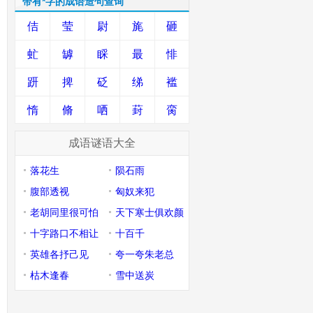
带有*字的成语造句查询
佶
莹
尉
旄
砸
虻
罅
睬
最
悱
趼
捭
砭
绨
褴
惰
脩
哂
葑
脔
成语谜语大全
落花生
陨石雨
腹部透视
匈奴来犯
老胡同里很可怕
天下寒士俱欢颜
十字路口不相让
十百千
英雄各抒己见
夸一夸朱老总
枯木逢春
雪中送炭