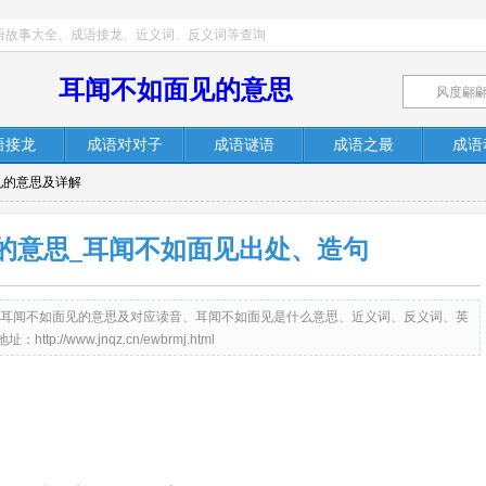
语故事大全、成语接龙、近义词、反义词等查询
耳闻不如面见的意思
语接龙
成语对对子
成语谜语
成语之最
成语
见的意思及详解
的意思_耳闻不如面见出处、造句
提供成语耳闻不如面见的意思及对应读音、耳闻不如面见是什么意思、近义词、反义词、英
/www.jnqz.cn/ewbrmj.html