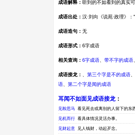
成语解释：
听到的不如看到的真实
成语出处：
汉·刘向《说苑·政理》
成语造句：
无
成语形式：
6字成语
相关查询：
6字成语
、
带不字的成语
成语接龙：
、
第三个字是不的成语
语
、
第二个字是闻的成语
耳闻不如面见成语接龙
：
见鞍思马
看见死去或离别的人留下的东
见机而行
看具体情况灵活办事。
见财起意
见人钱财，动起歹念。