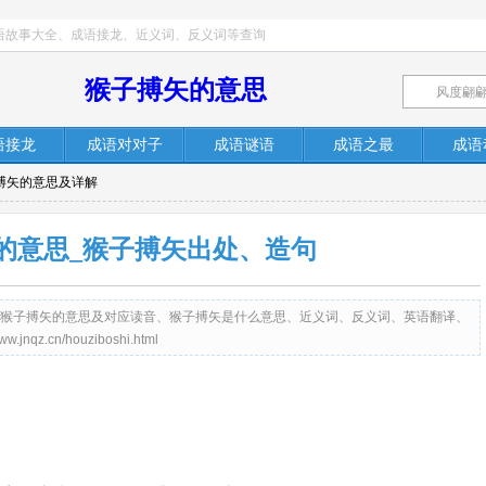
语故事大全、成语接龙、近义词、反义词等查询
猴子搏矢的意思
语接龙
成语对对子
成语谜语
成语之最
成语
子搏矢的意思及详解
的意思_猴子搏矢出处、造句
提供成语猴子搏矢的意思及对应读音、猴子搏矢是什么意思、近义词、反义词、英语翻译、
z.cn/houziboshi.html