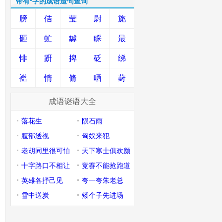
带有*字的成语造句查询
膀
佶
莹
尉
旄
砸
虻
罅
睬
最
悱
趼
捭
砭
绨
褴
惰
脩
哂
葑
成语谜语大全
落花生
陨石雨
腹部透视
匈奴来犯
老胡同里很可怕
天下寒士俱欢颜
十字路口不相让
竞赛不能抢跑道
英雄各抒己见
夸一夸朱老总
雪中送炭
矮个子先进场