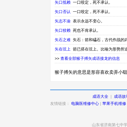
矢口抵赖
一口咬定，死不承认。
矢口否认
一口咬定，死不承认。
矢志不渝
表示永远不变心。
矢口狡赖
死也不肯承认。
矢石之难
矢石：箭和礧石，古代作战的
矢在弦上
箭已搭在弦上。比喻为形势所
>>
查看全部猴子搏矢成语接龙的信息
猴子搏矢的意思是形容喜欢卖弄小
成语大全
|
成语故
友情链接：
电脑医维修中心
|
苹果手机维修
山东省济南第七中