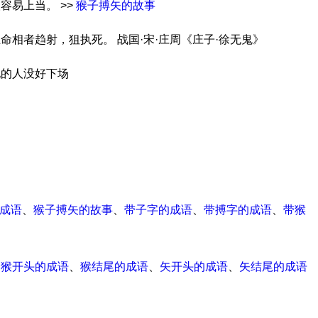
容易上当。 >>
猴子搏矢的故事
命相者趋射，狙执死。 战国·宋·庄周《庄子·徐无鬼》
现的人没好下场
成语
、
猴子搏矢的故事
、
带子字的成语
、
带搏字的成语
、
带猴
、
猴开头的成语
、
猴结尾的成语
、
矢开头的成语
、
矢结尾的成语