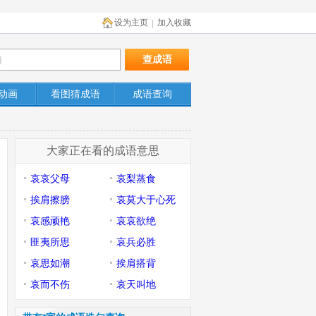
设为主页
加入收藏
|
动画
看图猜成语
成语查询
大家正在看的成语意思
哀哀父母
哀梨蒸食
挨肩擦膀
哀莫大于心死
哀感顽艳
哀哀欲绝
匪夷所思
哀兵必胜
哀思如潮
挨肩搭背
哀而不伤
哀天叫地