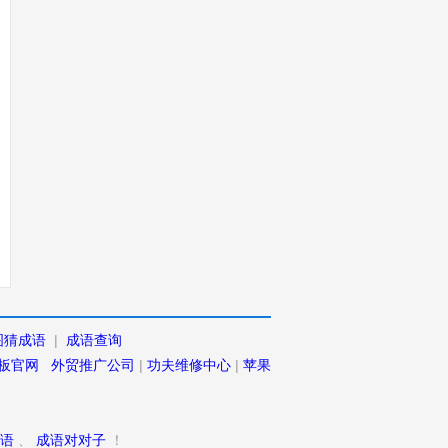
图猜成语
|
成语查询
板官网
外贸推广公司
|
功夫维修中心
|
苹果
语
、
成语对对子
！