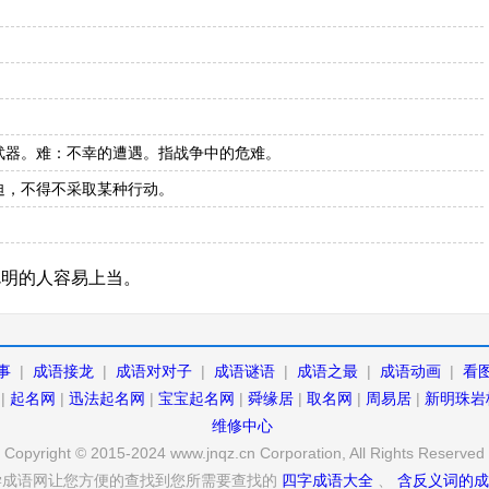
武器。难：不幸的遭遇。指战争中的危难。
迫，不得不采取某种行动。
聪明的人容易上当。
事
|
成语接龙
|
成语对对子
|
成语谜语
|
成语之最
|
成语动画
|
看
|
起名网
|
迅法起名网
|
宝宝起名网
|
舜缘居
|
取名网
|
周易居
|
新明珠岩
维修中心
Copyright © 2015-2024 www.jnqz.cn Corporation, All Rights Reserved
学成语网让您方便的查找到您所需要查找的
四字成语大全
、
含反义词的成