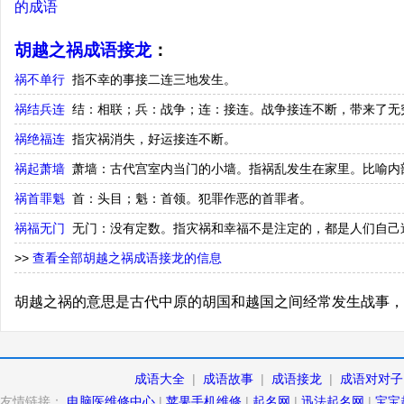
的成语
胡越之祸成语接龙
：
祸不单行
指不幸的事接二连三地发生。
祸结兵连
结：相联；兵：战争；连：接连。战争接连不断，带来了无
祸绝福连
指灾祸消失，好运接连不断。
祸起萧墙
萧墙：古代宫室内当门的小墙。指祸乱发生在家里。比喻内
祸首罪魁
首：头目；魁：首领。犯罪作恶的首罪者。
祸福无门
无门：没有定数。指灾祸和幸福不是注定的，都是人们自己
>>
查看全部胡越之祸成语接龙的信息
胡越之祸的意思是古代中原的胡国和越国之间经常发生战事，
成语大全
|
成语故事
|
成语接龙
|
成语对对子
友情链接：
电脑医维修中心
|
苹果手机维修
|
起名网
|
迅法起名网
|
宝宝