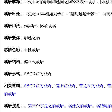
成语解释：
古代中原的胡国和越国之间经常发生战事，因此用
成语出处：
《史记·司马相如列传》：“是胡越起于毂下，而羌
成语用法：
作宾语；比喻战祸
成语繁体：
胡越之禍
感情色彩：
中性成语
成语结构：
偏正式成语
成语形式：
ABCD式的成语
相关查询：
ABCD式的成语
、
偏正式成语
、
带之字的成语
、
带
的成语
成语接龙：
、
第三个字是之的成语
、
祸开头的成语
、
祸结尾的