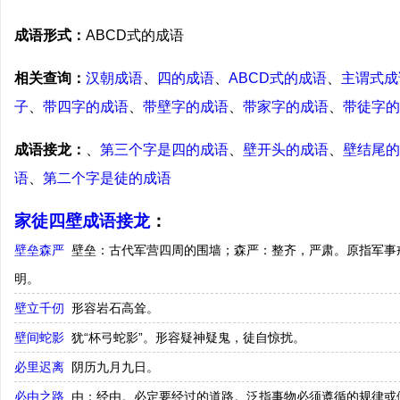
成语形式：
ABCD式的成语
相关查询：
汉朝成语
、
四的成语
、
ABCD式的成语
、
主谓式成
子
、
带四字的成语
、
带壁字的成语
、
带家字的成语
、
带徒字的
成语接龙：
、
第三个字是四的成语
、
壁开头的成语
、
壁结尾的
语
、
第二个字是徒的成语
家徒四壁成语接龙
：
壁垒森严
壁垒：古代军营四周的围墙；森严：整齐，严肃。原指军事
明。
壁立千仞
形容岩石高耸。
壁间蛇影
犹“杯弓蛇影”。形容疑神疑鬼，徒自惊扰。
必里迟离
阴历九月九日。
必由之路
由：经由。必定要经过的道路。泛指事物必须遵循的规律或