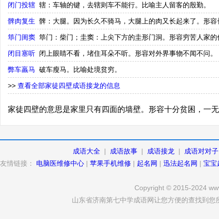
闭门投辖
辖：车轴的键，去辖则车不能行。比喻主人留客的殷勤。
髀肉复生
髀：大腿。因为长久不骑马，大腿上的肉又长起来了。形容
筚门闺窦
筚门：柴门；圭窦：上尖下方的圭形门洞。形容穷苦人家的
闭目塞听
闭上眼睛不看，堵住耳朵不听。形容对外界事物不闻不问。
弊车羸马
破车瘦马。比喻处境贫穷。
>>
查看全部家徒四壁成语接龙的信息
家徒四壁的意思是家里只有四面的墙壁。形容十分贫困，一无
成语大全
|
成语故事
|
成语接龙
|
成语对对子
友情链接：
电脑医维修中心
|
苹果手机维修
|
起名网
|
迅法起名网
|
宝宝
Copyright © 2015-2024 www
山东省济南第七中学成语网让您方便的查找到您