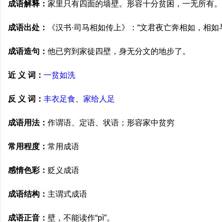
成语解释：
家里只有四面的墙壁。形容十分贫困，一无所有。 
成语出处：
《汉书·司马相如传上》：“文君夜亡奔相如，相如
成语造句：
他已穷到家徒四壁，身无分文的地步了。
近 义 词：
一贫如洗
反 义 词：
丰衣足食
、
家给人足
成语用法：
作谓语、定语、状语；形容家中贫穷
常用程度：
常用成语
感情色彩：
贬义成语
成语结构：
主谓式成语
成语正音：
壁，不能读作“pì”。