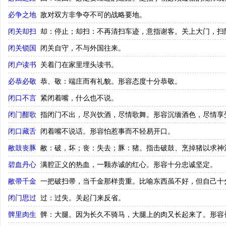
必争之地
敌对双方非争夺不可的战略要地。
闭关却扫
却：停止；却扫：不再清扫车迹，意指谢客。关上大门，扫
闭关锁国
闭关自守，不与外国往来。
闭户读书
关着门在家里埋头读书。
必恭必敬
恭、敬：端庄而有礼貌。形容态度十分恭敬。
闭口不言
紧闭着嘴，什么也不说。
闭门酣歌
指闭门不出，尽兴饮酒，尽情歌舞。形容沉缅酒色，尽情享
闭口藏舌
闭着嘴不说话。形容怕惹事而不轻易开口。
敝鼓丧豚
敝：破，坏；丧：失去；豚：猪。指击破鼓、烹掉猪以求神
碧血丹心
满腔正义的热血，一颗赤诚的红心。形容十分忠诚坚定。
敝帚千金
一把破扫帚，当千金那样贵重。比喻东西虽不好，但自己十
闭门思过
过：过失。关起门来反省。
髀里肉生
髀：大腿。因为长久不骑马，大腿上的肉又长起来了。形容