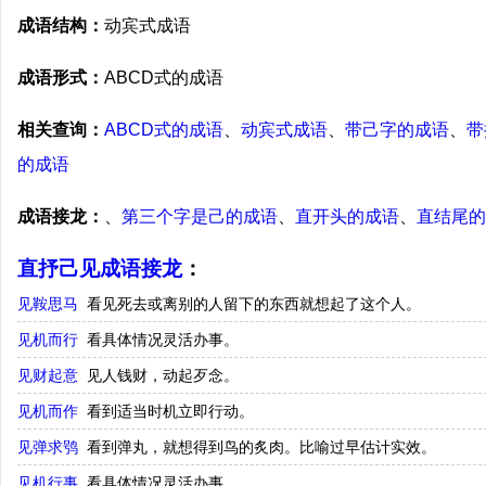
成语结构：
动宾式成语
成语形式：
ABCD式的成语
相关查询：
ABCD式的成语
、
动宾式成语
、
带己字的成语
、
带
的成语
成语接龙：
、
第三个字是己的成语
、
直开头的成语
、
直结尾的
直抒己见成语接龙
：
见鞍思马
看见死去或离别的人留下的东西就想起了这个人。
见机而行
看具体情况灵活办事。
见财起意
见人钱财，动起歹念。
见机而作
看到适当时机立即行动。
见弹求鸮
看到弹丸，就想得到鸟的炙肉。比喻过早估计实效。
见机行事
看具体情况灵活办事。