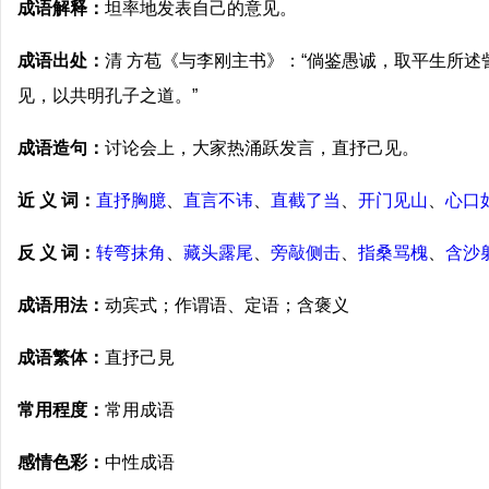
成语解释：
坦率地发表自己的意见。
成语出处：
清 方苞《与李刚主书》：“倘鉴愚诚，取平生所
见，以共明孔子之道。”
成语造句：
讨论会上，大家热涌跃发言，直抒己见。
近 义 词：
直抒胸臆
、
直言不讳
、
直截了当
、
开门见山
、
心口
反 义 词：
转弯抹角
、
藏头露尾
、
旁敲侧击
、
指桑骂槐
、
含沙
成语用法：
动宾式；作谓语、定语；含褒义
成语繁体：
直抒己見
常用程度：
常用成语
感情色彩：
中性成语